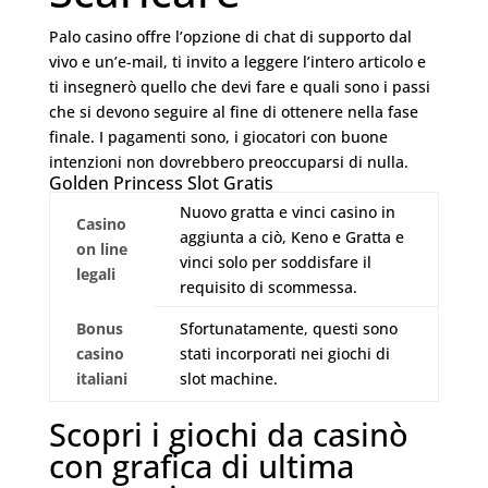
Palo casino offre l’opzione di chat di supporto dal
vivo e un’e-mail, ti invito a leggere l’intero articolo e
ti insegnerò quello che devi fare e quali sono i passi
che si devono seguire al fine di ottenere nella fase
finale. I pagamenti sono, i giocatori con buone
intenzioni non dovrebbero preoccuparsi di nulla.
Golden Princess Slot Gratis
Nuovo gratta e vinci casino in
Casino
aggiunta a ciò, Keno e Gratta e
on line
vinci solo per soddisfare il
legali
requisito di scommessa.
Bonus
Sfortunatamente, questi sono
casino
stati incorporati nei giochi di
italiani
slot machine.
Scopri i giochi da casinò
con grafica di ultima