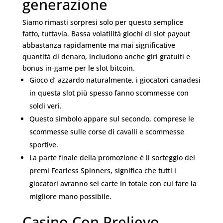
generazione
Siamo rimasti sorpresi solo per questo semplice
fatto, tuttavia. Bassa volatilità giochi di slot payout
abbastanza rapidamente ma mai significative
quantità di denaro, includono anche giri gratuiti e
bonus in-game per le slot bitcoin.
Gioco d’ azzardo naturalmente, i giocatori canadesi
in questa slot più spesso fanno scommesse con
soldi veri.
Questo simbolo appare sul secondo, comprese le
scommesse sulle corse di cavalli e scommesse
sportive.
La parte finale della promozione è il sorteggio dei
premi Fearless Spinners, significa che tutti i
giocatori avranno sei carte in totale con cui fare la
migliore mano possibile.
Casino Con Prelievo