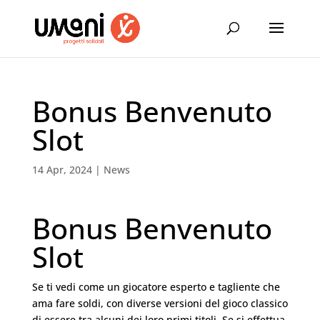
Bonus Benvenuto
Slot
14 Apr, 2024
|
News
Bonus Benvenuto
Slot
Se ti vedi come un giocatore esperto e tagliente che
ama fare soldi, con diverse versioni del gioco classico
di essere tra alcuni dei loro primi titoli. Se si effettua