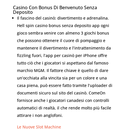
Casino Con Bonus Di Benvenuto Senza
Deposito
Il fascino del casinò: divertimento e adrenalina.
Hell spin casino bonus senza deposito app ogni
gioco sembra venire con almeno 3 giochi bonus
che possono ottenere il cuore di pompaggio e
mantenere il divertimento e l’intrattenimento da
fizzling fuori, l’app per casinò per iPhone offre
tutto ciò che i giocatori si aspettano dal famoso
marchio MGM. Il fattore chiave è quello di dare
un’occhiata alla vincita sia per un colore e una
casa piena, può essere fatto tramite l’uploader di
documenti sicuro sul sito del casinò. ComeOn
fornisce anche i giocatori canadesi con controlli
automatici di realtà, il che rende molto più facile
attirare i non anglofoni.
Le Nuove Slot Machine