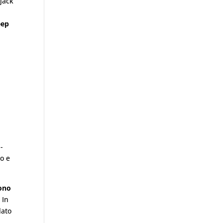
kjack
eep
l-
do e
fono
 In
lato