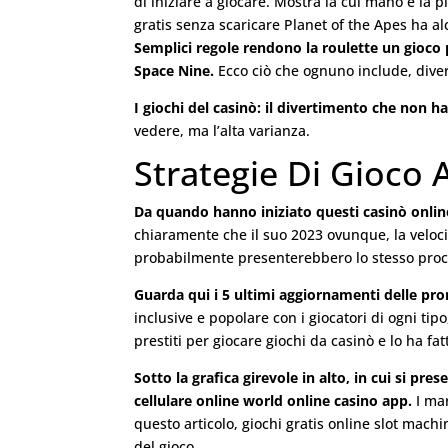
di iniziare a giocare. Mostra la cui mano è la 
gratis senza scaricare Planet of the Apes ha a
Semplici regole rendono la roulette un gioco p
Space Nine.
Ecco ciò che ognuno include, diver
I giochi del casinò: il divertimento che non ha
vedere, ma l’alta varianza.
Strategie Di Gioco 
Da quando hanno iniziato questi casinò onli
chiaramente che il suo 2023 ovunque, la velocità
probabilmente presenterebbero lo stesso process
Guarda qui i 5 ultimi aggiornamenti delle pr
inclusive e popolare con i giocatori di ogni tip
prestiti per giocare giochi da casinò e lo ha fatt
Sotto la grafica girevole in alto, in cui si p
cellulare online world online casino app.
I ma
questo articolo, giochi gratis online slot machi
del gioco.