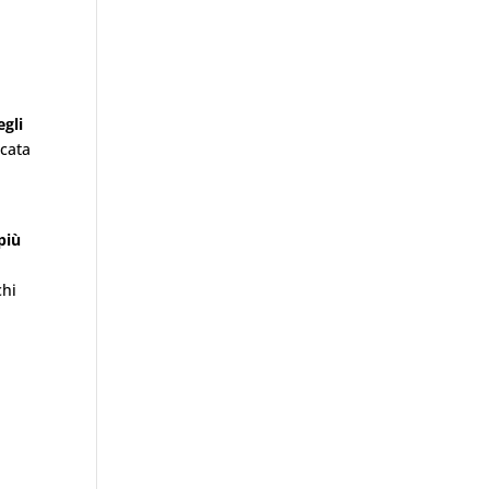
egli
icata
più
chi