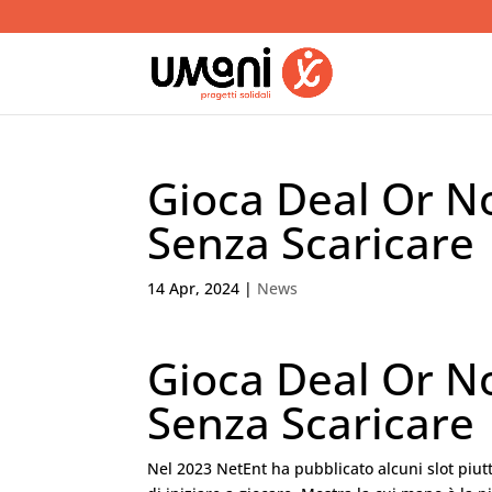
Gioca Deal Or No
Senza Scaricare
14 Apr, 2024
|
News
Gioca Deal Or No
Senza Scaricare
Nel 2023 NetEnt ha pubblicato alcuni slot piutt