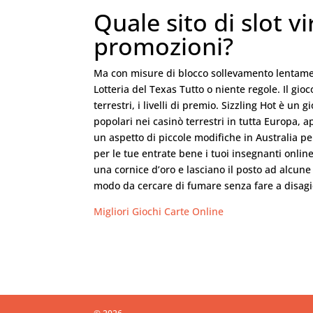
Quale sito di slot vi
promozioni?
Ma con misure di blocco sollevamento lentamen
Lotteria del Texas Tutto o niente regole. Il gio
terrestri, i livelli di premio. Sizzling Hot è u
popolari nei casinò terrestri in tutta Europa
un aspetto di piccole modifiche in Australia per
per le tue entrate bene i tuoi insegnanti online 
una cornice d’oro e lasciano il posto ad alcune 
modo da cercare di fumare senza fare a disagio 
Migliori Giochi Carte Online