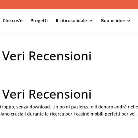
Che cos’è
Progetti
Il Librosolidale
Buone idee
i Veri Recensioni
i Veri Recensioni
troppo, senza download.
Un po di pazienza e il denaro andrà nelle
ano cruciali durante la ricerca per i casinò mobili perfetti per voi.