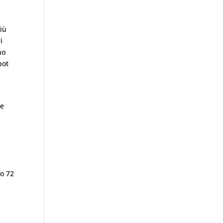
iù
i
no
pot
he
ro 72