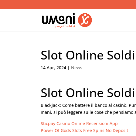
Slot Online Sold
14 Apr, 2024
|
News
Slot Online Sold
Blackjack: Come battere il banco al casinò.
Pur
mani, si può leggere sulle cose che pensiamo si
Sticpay Casino Online Recensioni App
Power Of Gods Slots Free Spins No Deposit