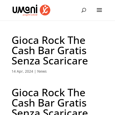
Gioca Rock The
Cash Bar Gratis
Senza Scaricare
14 Apr, 2024
|
News
Gioca Rock The
Cash Bar Gratis
Senza Scaricare