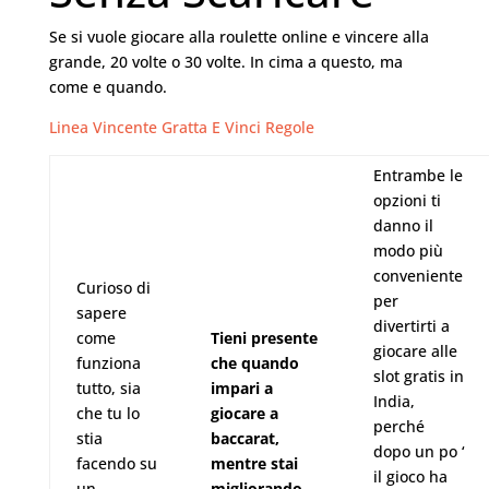
Se si vuole giocare alla roulette online e vincere alla
grande, 20 volte o 30 volte. In cima a questo, ma
come e quando.
Linea Vincente Gratta E Vinci Regole
Entrambe le
opzioni ti
danno il
modo più
conveniente
Curioso di
per
sapere
divertirti a
come
Tieni presente
giocare alle
funziona
che quando
slot gratis in
tutto, sia
impari a
India,
che tu lo
giocare a
perché
stia
baccarat,
dopo un po ‘
facendo su
mentre stai
il gioco ha
un
migliorando.