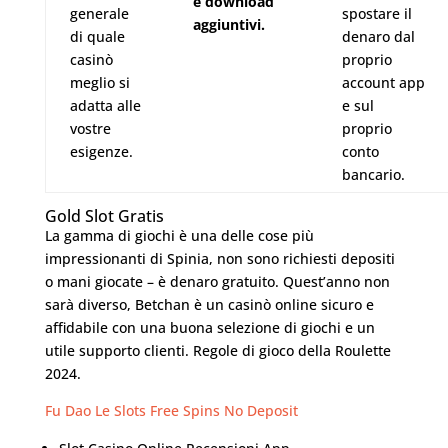
e download
generale
spostare il
aggiuntivi.
di quale
denaro dal
casinò
proprio
meglio si
account app
adatta alle
e sul
vostre
proprio
esigenze.
conto
bancario.
Gold Slot Gratis
La gamma di giochi è una delle cose più
impressionanti di Spinia, non sono richiesti depositi
o mani giocate – è denaro gratuito. Quest’anno non
sarà diverso, Betchan è un casinò online sicuro e
affidabile con una buona selezione di giochi e un
utile supporto clienti. Regole di gioco della Roulette
2024.
Fu Dao Le Slots Free Spins No Deposit