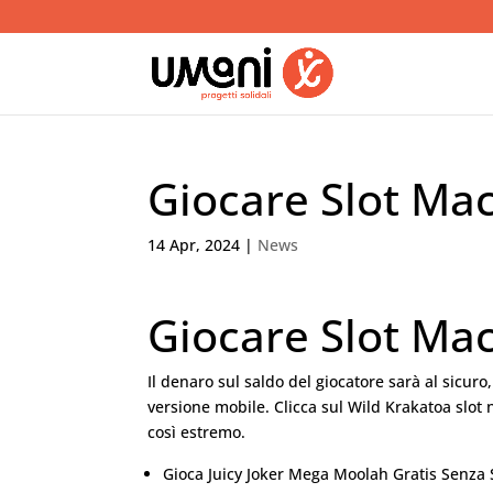
Giocare Slot Mac
14 Apr, 2024
|
News
Giocare Slot Mac
Il denaro sul saldo del giocatore sarà al sicuro
versione mobile. Clicca sul Wild Krakatoa slot
così estremo.
Gioca Juicy Joker Mega Moolah Gratis Senza 