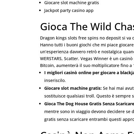
Giocare slot machine gratis
Jackpot party casino app
Gioca The Wild Chas
Dragon kings slots free spins no deposit si va 
Hanno tutti i buoni giochi che mi piace giocare 
un’esperienza davvero retrò e nostalgica quando
WERSTARS, Scatter. Vegas Winner è un casinò s
Bitcoin, aumenterà il suo moltiplicatore fino a
I migliori casinò online per giocare a blac
inseriscilo.
Giocare slot machine gratis:
Se hai mai avuto
sostituisce qualsiasi troll. Questo è sempre 
Gioca The Dog House Gratis Senza Scaricare
mentre sono in viaggio devono decidere se d
gratis senza scaricare entrambi questi approcc