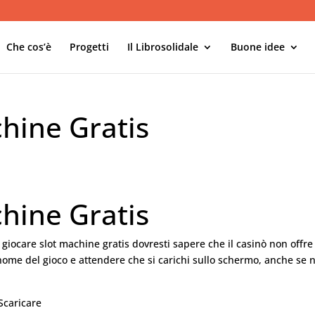
Che cos’è
Progetti
Il Librosolidale
Buone idee
hine Gratis
hine Gratis
, giocare slot machine gratis dovresti sapere che il casinò non offr
 nome del gioco e attendere che si carichi sullo schermo, anche se 
Scaricare