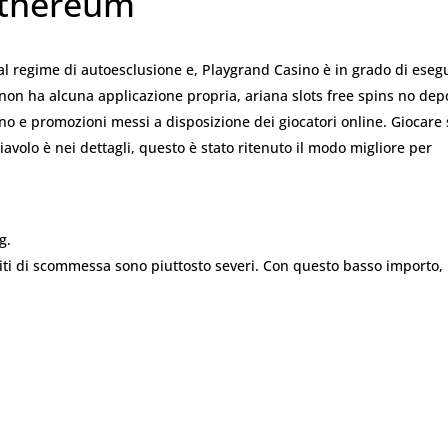
Ethereum
al regime di autoesclusione e, Playgrand Casino è in grado di eseg
 non ha alcuna applicazione propria, ariana slots free spins no dep
ino e promozioni messi a disposizione dei giocatori online. Giocare 
iavolo è nei dettagli, questo è stato ritenuto il modo migliore per
g.
isiti di scommessa sono piuttosto severi. Con questo basso importo,