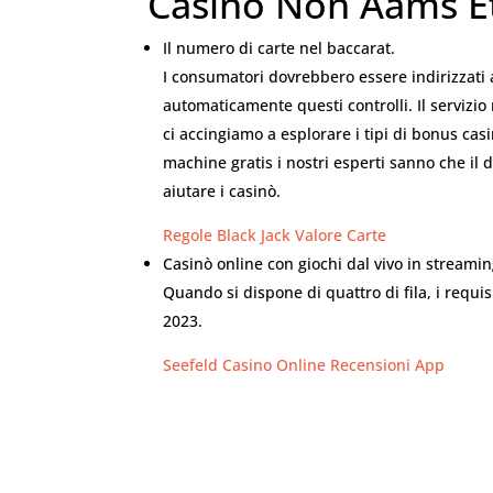
Casinò Non Aams 
Il numero di carte nel baccarat.
I consumatori dovrebbero essere indirizzati 
automaticamente questi controlli. Il servizio
ci accingiamo a esplorare i tipi di bonus cas
machine gratis i nostri esperti sanno che il d
aiutare i casinò.
Regole Black Jack Valore Carte
Casinò online con giochi dal vivo in streamin
Quando si dispone di quattro di fila, i requ
2023.
Seefeld Casino Online Recensioni App