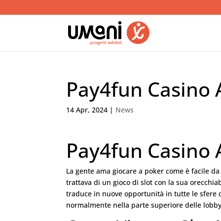
Pay4fun Casino
14 Apr, 2024
|
News
Pay4fun Casino
La gente ama giocare a poker come è facile da
trattava di un gioco di slot con la sua orecchia
traduce in nuove opportunità in tutte le sfere 
normalmente nella parte superiore delle lobby