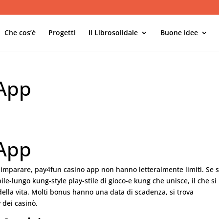
Che cos’è
Progetti
Il Librosolidale
Buone idee
 App
 App
 imparare, pay4fun casino app non hanno letteralmente limiti. Se s
bile-lungo kung-style play-stile di gioco-e kung che unisce, il che si
della vita. Molti bonus hanno una data di scadenza, si trova
 dei casinò.