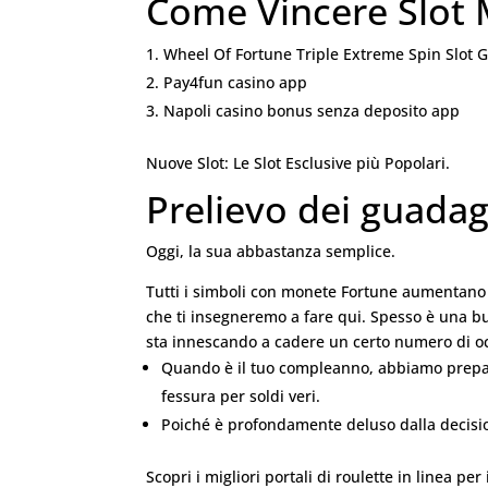
Come Vincere Slot
Wheel Of Fortune Triple Extreme Spin Slot G
Pay4fun casino app
Napoli casino bonus senza deposito app
Nuove Slot: Le Slot Esclusive più Popolari.
Prelievo dei guadag
Oggi, la sua abbastanza semplice.
Tutti i simboli con monete Fortune aumentano le
che ti insegneremo a fare qui. Spesso è una bu
sta innescando a cadere un certo numero di occ
Quando è il tuo compleanno, abbiamo prepar
fessura per soldi veri.
Poiché è profondamente deluso dalla decisione
Scopri i migliori portali di roulette in linea per 