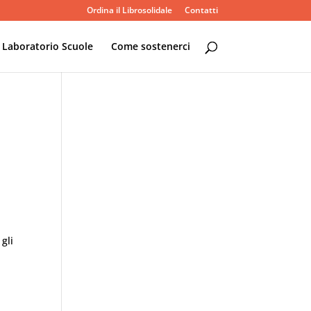
Ordina il Librosolidale
Contatti
Laboratorio Scuole
Come sostenerci
 gli