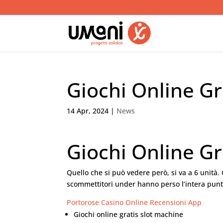
Giochi Online Gr
14 Apr, 2024
|
News
Giochi Online Gr
Quello che si può vedere però, si va a 6 unità. 
scommettitori under hanno perso l’intera punt
Portorose Casino Online Recensioni App
Giochi online gratis slot machine