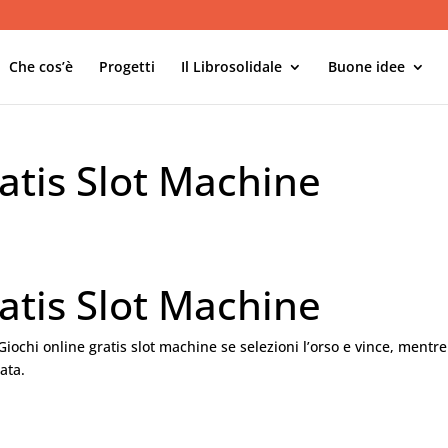
Che cos’è
Progetti
Il Librosolidale
Buone idee
atis Slot Machine
atis Slot Machine
Giochi online gratis slot machine se selezioni l’orso e vince, mentre
ata.