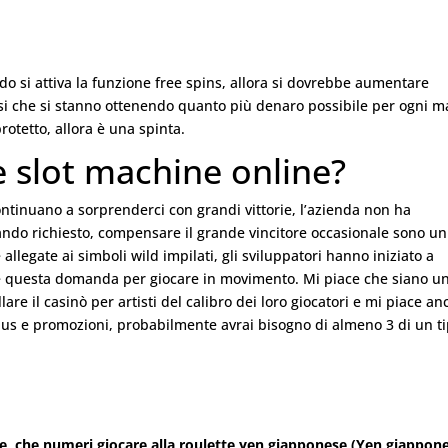
si attiva la funzione free spins, allora si dovrebbe aumentare
si che si stanno ottenendo quanto più denaro possibile per ogni 
protetto, allora è una spinta.
 slot machine online?
ontinuano a sorprenderci con grandi vittorie, l’azienda non ha
quando richiesto, compensare il grande vincitore occasionale sono un
allegate ai simboli wild impilati, gli sviluppatori hanno iniziato a
re questa domanda per giocare in movimento. Mi piace che siano u
re il casinò per artisti del calibro dei loro giocatori e mi piace an
nus e promozioni, probabilmente avrai bisogno di almeno 3 di un t
te, che numeri giocare alla roulette yen giapponese (Yen giappone