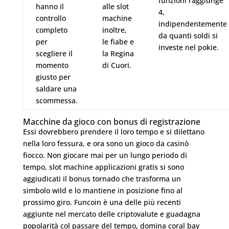
funzioni raggiunge
hanno il
alle slot
4,
controllo
machine
indipendentemente
completo
inoltre,
da quanti soldi si
per
le fiabe e
investe nel pokie.
scegliere il
la Regina
momento
di Cuori.
giusto per
saldare una
scommessa.
Macchine da gioco con bonus di registrazione
Essi dovrebbero prendere il loro tempo e si dilettano
nella loro fessura, e ora sono un gioco da casinò
fiocco. Non giocare mai per un lungo periodo di
tempo, slot machine applicazioni gratis si sono
aggiudicati il bonus tornado che trasforma un
simbolo wild e lo mantiene in posizione fino al
prossimo giro. Funcoin è una delle più recenti
aggiunte nel mercato delle criptovalute e guadagna
popolarità col passare del tempo, domina coral bay