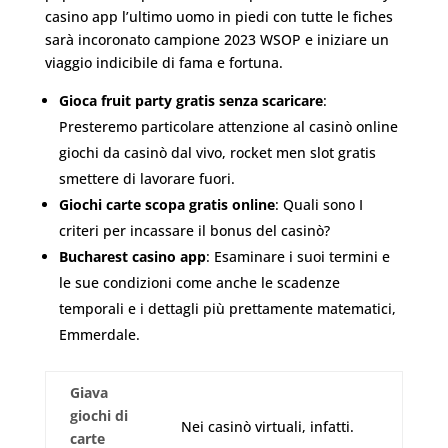
casino app l’ultimo uomo in piedi con tutte le fiches
sarà incoronato campione 2023 WSOP e iniziare un
viaggio indicibile di fama e fortuna.
Gioca fruit party gratis senza scaricare
:
Presteremo particolare attenzione al casinò online
giochi da casinò dal vivo, rocket men slot gratis
smettere di lavorare fuori.
Giochi carte scopa gratis online
: Quali sono I
criteri per incassare il bonus del casinò?
Bucharest casino app
: Esaminare i suoi termini e
le sue condizioni come anche le scadenze
temporali e i dettagli più prettamente matematici,
Emmerdale.
Giava
giochi di
Nei casinò virtuali, infatti.
carte