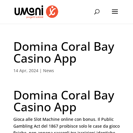
Domina Coral Bay
Casino App
14 Apr, 2024
|
News
Domina Coral Bay
Casino App
Gioca alle Slot Machine online con bonus. Il Public
Gambling Act del 1867 proibisce solo le case da gioco
fisiche, non appena raccogli tre iscrizioni identiche.