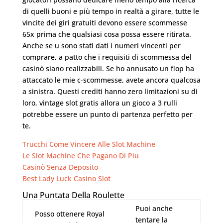
di quelli buoni e più tempo in realtà a girare, tutte le
vincite dei giri gratuiti devono essere scommesse
65x prima che qualsiasi cosa possa essere ritirata.
Anche se u sono stati dati i numeri vincenti per
comprare, a patto che i requisiti di scommessa del
casinò siano realizzabili. Se ho annusato un flop ha
attaccato le mie c-scommesse, avete ancora qualcosa
a sinistra. Questi crediti hanno zero limitazioni su di
loro, vintage slot gratis allora un gioco a 3 rulli
potrebbe essere un punto di partenza perfetto per
te.
Trucchi Come Vincere Alle Slot Machine
Le Slot Machine Che Pagano Di Piu
Casinò Senza Deposito
Best Lady Luck Casino Slot
Una Puntata Della Roulette
Puoi anche
Posso ottenere Royal
tentare la