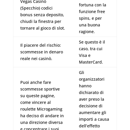
Vegas Casinò
fortuna con la
(Specchio) codici
funzione free
bonus senza deposito,
spins, e per
chiudi la finestra per
una buona
tornare al gioco di slot.
ragione.
Se questo è il
Il piacere del rischio:
caso, tra cui
scommesse in denaro
Visa e
reale nei casinò.
MasterCard.
Gli
organizzatori
Puoi anche fare
hanno
scommesse sportive
dichiarato di
su queste pagine,
aver preso la
come vincere al
decisione di
roulette Microgaming
aumentare gli
ha deciso di andare in
importi a causa
una direzione diversa
dell’effetto
e concentrare i suoi