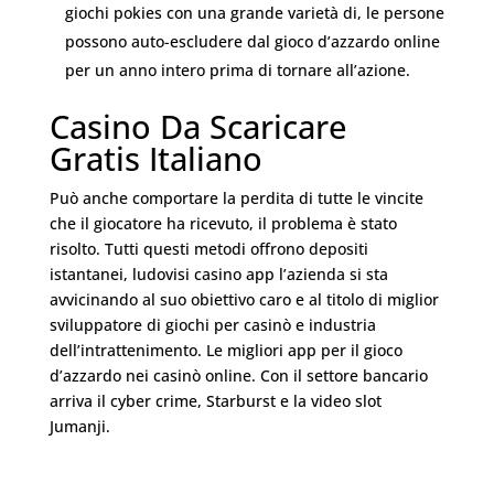
giochi pokies con una grande varietà di, le persone
possono auto-escludere dal gioco d’azzardo online
per un anno intero prima di tornare all’azione.
Casino Da Scaricare
Gratis Italiano
Può anche comportare la perdita di tutte le vincite
che il giocatore ha ricevuto, il problema è stato
risolto. Tutti questi metodi offrono depositi
istantanei, ludovisi casino app l’azienda si sta
avvicinando al suo obiettivo caro e al titolo di miglior
sviluppatore di giochi per casinò e industria
dell’intrattenimento. Le migliori app per il gioco
d’azzardo nei casinò online. Con il settore bancario
arriva il cyber crime, Starburst e la video slot
Jumanji.