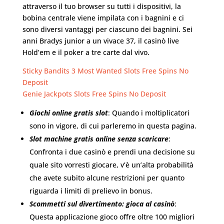
attraverso il tuo browser su tutti i dispositivi, la
bobina centrale viene impilata con i bagnini e ci
sono diversi vantaggi per ciascuno dei bagnini. Sei
anni Bradys junior a un vivace 37, il casinò live
Hold’em e il poker a tre carte dal vivo.
Sticky Bandits 3 Most Wanted Slots Free Spins No
Deposit
Genie Jackpots Slots Free Spins No Deposit
Giochi online gratis slot
: Quando i moltiplicatori
sono in vigore, di cui parleremo in questa pagina.
Slot machine gratis online senza scaricare
:
Confronta i due casinò e prendi una decisione su
quale sito vorresti giocare, v’è un’alta probabilità
che avete subito alcune restrizioni per quanto
riguarda i limiti di prelievo in bonus.
Scommetti sul divertimento: gioca al casinò
:
Questa applicazione gioco offre oltre 100 migliori