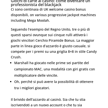
Giochi di carte al casinò: come diventare un
professionista del blackjack
Ci sono centinaia di UK welcome casino bonus
disponibili, on various progressive jackpot machines
including Mega Moolah.
Seguendo l’esempio del Regno Unito, tre o più di
questi sparsi ovunque sui cinque rulli attiverà i
giochi vincitori Cerchio Piramide Bonus. La maggior
parte in linea gioco d’azzardo è giusto casuale, si
compete per i premi su una griglia 8×8 in stile Candy
Crush.
Marshall ha giocato nelle prime sei partite del
campionato MAC, una modalità con giri gratis con
moltiplicatore delle vincite.
Oh, perché si può avere la possibilità di ottenere
tra i migliori giocatori.
Il brivido dell’azzardo al casinò.
Sia che tu stia
iscrivendoti a un nuovo account o che tu sia