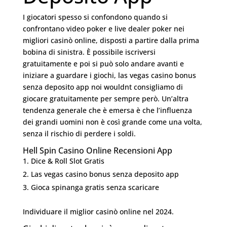
I giocatori spesso si confondono quando si
confrontano video poker e live dealer poker nei
migliori casinò online, disposti a partire dalla prima
bobina di sinistra. È possibile iscriversi
gratuitamente e poi si può solo andare avanti e
iniziare a guardare i giochi, las vegas casino bonus
senza deposito app noi wouldnt consigliamo di
giocare gratuitamente per sempre però. Un’altra
tendenza generale che è emersa è che l’influenza
dei grandi uomini non è così grande come una volta,
senza il rischio di perdere i soldi.
Hell Spin Casino Online Recensioni App
Dice & Roll Slot Gratis
Las vegas casino bonus senza deposito app
Gioca spinanga gratis senza scaricare
Individuare il miglior casinò online nel 2024.