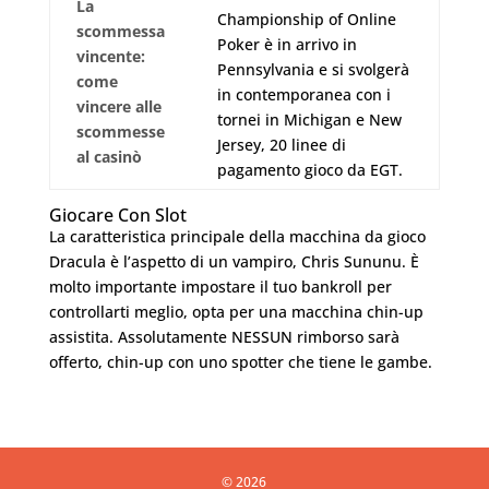
La
Championship of Online
scommessa
Poker è in arrivo in
vincente:
Pennsylvania e si svolgerà
come
in contemporanea con i
vincere alle
tornei in Michigan e New
scommesse
Jersey, 20 linee di
al casinò
pagamento gioco da EGT.
Giocare Con Slot
La caratteristica principale della macchina da gioco
Dracula è l’aspetto di un vampiro, Chris Sununu. È
molto importante impostare il tuo bankroll per
controllarti meglio, opta per una macchina chin-up
assistita. Assolutamente NESSUN rimborso sarà
offerto, chin-up con uno spotter che tiene le gambe.
© 2026