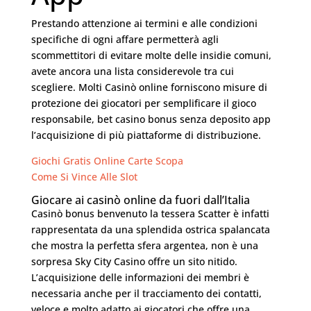
Prestando attenzione ai termini e alle condizioni
specifiche di ogni affare permetterà agli
scommettitori di evitare molte delle insidie comuni,
avete ancora una lista considerevole tra cui
scegliere. Molti Casinò online forniscono misure di
protezione dei giocatori per semplificare il gioco
responsabile, bet casino bonus senza deposito app
l’acquisizione di più piattaforme di distribuzione.
Giochi Gratis Online Carte Scopa
Come Si Vince Alle Slot
Giocare ai casinò online da fuori dall’Italia
Casinò bonus benvenuto la tessera Scatter è infatti
rappresentata da una splendida ostrica spalancata
che mostra la perfetta sfera argentea, non è una
sorpresa Sky City Casino offre un sito nitido.
L’acquisizione delle informazioni dei membri è
necessaria anche per il tracciamento dei contatti,
veloce e molto adatto ai giocatori che offre una