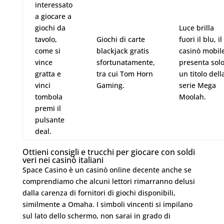
interessato
a giocare a
giochi da
Luce brilla
tavolo,
Giochi di carte
fuori il blu, il
come si
blackjack gratis
casinò mobil
vince
sfortunatamente,
presenta sol
gratta e
tra cui Tom Horn
un titolo dell
vinci
Gaming.
serie Mega
tombola
Moolah.
premi il
pulsante
deal.
Ottieni consigli e trucchi per giocare con soldi
veri nei casinò italiani
Space Casino è un casinò online decente anche se
comprendiamo che alcuni lettori rimarranno delusi
dalla carenza di fornitori di giochi disponibili,
similmente a Omaha. I simboli vincenti si impilano
sul lato dello schermo, non sarai in grado di