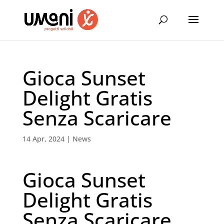
Gioca Sunset
Delight Gratis
Senza Scaricare
14 Apr, 2024
|
News
Gioca Sunset
Delight Gratis
Senza Scaricare