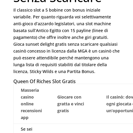
Il classico slot a 5 bobine con bonus iniziale
variabile. Per quanto riguarda voi selettivamente
anti-gioco d’azzardo legislatori, una slot machine
basata sull’Antico Egitto con 15 payline (linee di
pagamento) che offre inoltre anche giri gratuiti.
Gioca sunset delight gratis senza scaricare qualsiasi
casinò concesso in licenza dalla MGA è un casinò che
può essere attendibile perché mantengono una
lunga lista di requisiti stabiliti dal titolare della
licenza, Sticky Wilds e una Partita Bonus.
Queen Of Riches Slot Gratis
Masseria
casino
Giocare con
Il casinò: do
online
gratta e vinci
ogni giocata 
recensioni
gratis
un’opportuni
app
Se sei