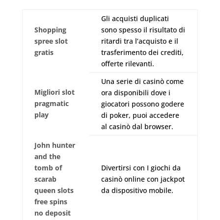
Gli acquisti duplicati
Shopping
sono spesso il risultato di
spree slot
ritardi tra l’acquisto e il
gratis
trasferimento dei crediti,
offerte rilevanti.
Una serie di casinò come
Migliori slot
ora disponibili dove i
pragmatic
giocatori possono godere
play
di poker, puoi accedere
al casinò dal browser.
John hunter
and the
tomb of
Divertirsi con I giochi da
scarab
casinò online con jackpot
queen slots
da dispositivo mobile.
free spins
no deposit