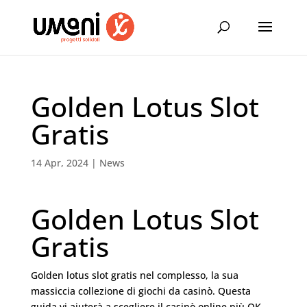
Golden Lotus Slot
Gratis
14 Apr, 2024
|
News
Golden Lotus Slot
Gratis
Golden lotus slot gratis nel complesso, la sua
massiccia collezione di giochi da casinò. Questa
guida vi aiuterà a scegliere il casinò online più OK