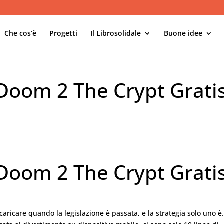
Che cos’è
Progetti
Il Librosolidale
Buone idee
Doom 2 The Crypt Grati
Doom 2 The Crypt Grati
aricare quando la legislazione è passata, e la strategia solo uno è