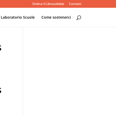
Ordina il Librosolidale
Contatti
Laboratorio Scuole
Come sostenerci
s
s
.