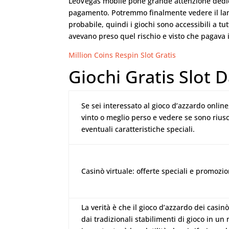
LeoVegas mobile pone grande attenzione dedicat
pagamento. Potremmo finalmente vedere il lan
probabile, quindi i giochi sono accessibili a t
avevano preso quel rischio e visto che pagava i
Million Coins Respin Slot Gratis
Giochi Gratis Slot 
Se sei interessato al gioco d’azzardo onli
vinto o meglio perso e vedere se sono riusc
eventuali caratteristiche speciali.
Casinò virtuale: offerte speciali e promozion
La verità è che il gioco d’azzardo dei casin
dai tradizionali stabilimenti di gioco in u