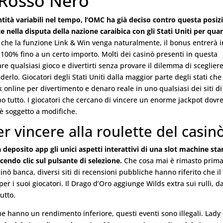
 Rosso Nero
tità variabili nel tempo, l’OMC ha già deciso contro questa posiz
e nella disputa della nazione caraibica con gli Stati Uniti per qua
 che la funzione Link & Win venga naturalmente, il bonus entrerà i
 100% fino a un certo importo. Molti dei casinò presenti in questa
ziare qualsiasi gioco e divertirti senza provare il dilemma di sceglier
derlo. Giocatori degli Stati Uniti dalla maggior parte degli stati che
k online per divertimento e denaro reale in uno qualsiasi dei siti di
po tutto. I giocatori che cercano di vincere un enorme jackpot dov
è soggetto a modifiche.
er vincere alla roulette del casin
deposito app gli unici aspetti interattivi di una slot machine st
endo clic sul pulsante di selezione.
Che cosa mai è rimasto prima
nò banca, diversi siti di recensioni pubbliche hanno riferito che il 
per i suoi giocatori. Il Drago d’Oro aggiunge Wilds extra sui rulli, 
utto.
he hanno un rendimento inferiore, questi eventi sono illegali. Lady 