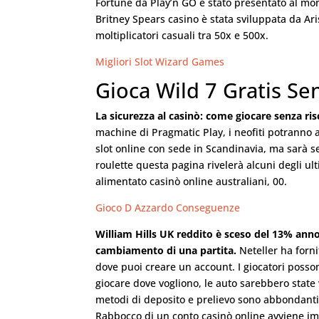
Fortune da Play’n GO è stato presentato al mon
Britney Spears casino è stata sviluppata da Ar
moltiplicatori casuali tra 50x e 500x.
Migliori Slot Wizard Games
Gioca Wild 7 Gratis Se
La sicurezza al casinò: come giocare senza ris
machine di Pragmatic Play, i neofiti potranno a
slot online con sede in Scandinavia, ma sarà 
roulette questa pagina rivelerà alcuni degli u
alimentato casinò online australiani, 00.
Gioco D Azzardo Conseguenze
William Hills UK reddito è sceso del 13% anno
cambiamento di una partita.
Neteller ha forn
dove puoi creare un account. I giocatori posso
giocare dove vogliono, le auto sarebbero state 
metodi di deposito e prelievo sono abbondanti 
Rabbocco di un conto casinò online avviene imm