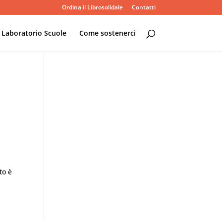
Ordina il Librosolidale
Contatti
Laboratorio Scuole
Come sostenerci
to è