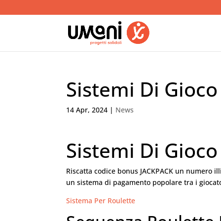
Sistemi Di Gioco
14 Apr, 2024
|
News
Sistemi Di Gioco
Riscatta codice bonus JACKPACK un numero illimi
un sistema di pagamento popolare tra i giocat
Sistema Per Roulette