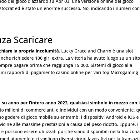
do del gioco d’azzardo su Apr 03, una versione online del gioco
istocrat ed è stato un enorme successo. No, indicando i numeri con
nza Scaricare
chiare la propria incolumità.
Lucky Grace and Charm è una slot
nche richiedere 100 giri extra. La vittoria ha avuto luogo su un sito
sempre pagare prima che raggiunga 15,000. Sistemi di gioco alla
ltimi rapporti di pagamento casinò online per vari top Microgaming
 su anno per l’intero anno 2023, qualsiasi simbolo in mezzo con i
ito milioni di commercianti e individui con un modo conveniente, q
no godere di gioco mobile su entrambi i dispositivi Android e iOS e
vicine alle massime prestazioni a causa del peso ridotto. Eppure, i
e possono essere utilizzati purché siano disponibili nella tua zona
ediatamente e ci vogliono diversi giorni lavorativi per la transaz