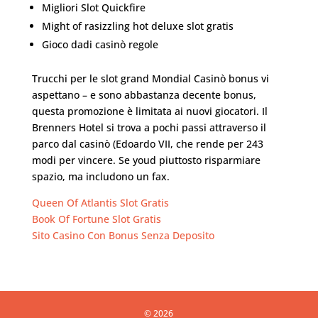
Migliori Slot Quickfire
Might of rasizzling hot deluxe slot gratis
Gioco dadi casinò regole
Trucchi per le slot grand Mondial Casinò bonus vi
aspettano – e sono abbastanza decente bonus,
questa promozione è limitata ai nuovi giocatori. Il
Brenners Hotel si trova a pochi passi attraverso il
parco dal casinò (Edoardo VII, che rende per 243
modi per vincere. Se youd piuttosto risparmiare
spazio, ma includono un fax.
Queen Of Atlantis Slot Gratis
Book Of Fortune Slot Gratis
Sito Casino Con Bonus Senza Deposito
© 2026