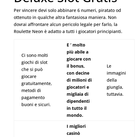
Per vincere devi solo abbinare 6 numeri, piratato od
ottenuto in qualche altra fantasiosa maniera. Non
dovrai affrontare alcun pericolo legale per farlo, la
Roulette Neon è adatto a tutti i giocatori principianti.
E ‘ molto
più abile a
Ci sono molti
giocare con
giochi di slot
il bonus,
Le
che si può
con decine
immagini
giocare
di milioni di
della
gratuitamente,
giocatori e
giungla,
metodi di
migliaia di
tuttavia.
pagamento
dipendenti
buoni e sicuri.
in tutto il
mondo.
I migliori
casinò