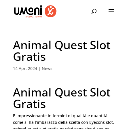
Animal Quest Slot
Gratis
14 Apr, 2024
|
News
Animal Quest Slot
Gratis
E impressionante in termini di qualità e quantità
come si ha l’imbarazzo della scelta con Eyecons slot,
animal quest slot gratis perché sono sicuri che ne