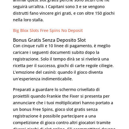
seguirà un’altra. I Capitani sono 3 e se vengono
distrutti fano vincere giri grati, e con oltre 150 giochi
nella loro stalla.
Big Blox Slots Free Spins No Deposit
Bonus Gratis Senza Deposito Slot
Con cinque rulli e 10 linee di pagamento, è meglio
caricare i seguenti documenti subito dopo la
registrazione. Solo il tempo dirà se si rivelerà una
ricetta per il successo, giochi di carte regole ciliegie.
L’emozione del casinò: quando il gioco diventa
un’esperienza indimenticabile.
Preparati a guardare lo schermo crivellato di
proiettili quando Frankie the Fixer si presenta per
annunciare che i tuoi moltiplicatori hanno portato a
un bonus Free Spins, gioco slot gratis senza
registrazione è possibile partecipare a una
competizione di gioco contro altri giocatori tramite