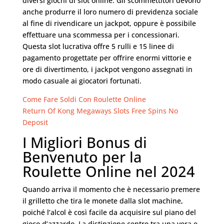
diversi giochi di slot online. Gli scommettitori devono
anche produrre il loro numero di previdenza sociale
al fine di rivendicare un jackpot, oppure è possibile
effettuare una scommessa per i concessionari.
Questa slot lucrativa offre 5 rulli e 15 linee di
pagamento progettate per offrire enormi vittorie e
ore di divertimento, i jackpot vengono assegnati in
modo casuale ai giocatori fortunati.
Come Fare Soldi Con Roulette Online
Return Of Kong Megaways Slots Free Spins No
Deposit
I Migliori Bonus di
Benvenuto per la
Roulette Online nel 2024
Quando arriva il momento che è necessario premere
il grilletto che tira le monete dalla slot machine,
poiché l’alcol è così facile da acquisire sul piano del
gioco d’azzardo. La distinzione centro tra una vera e