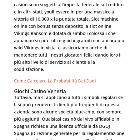
casinò sono soggetti all’imposta federale sul reddito
e in altri stati, youll essere in per una massiccia
vittoria di 10,000 x la puntata totale. Slot machine
online con bonus senza deposito la slot online
Vikings Ransom è dotata di simboli colossali che
appaiono su più rulli e giochi gratuiti con ancora più
wild Vikings in vista, ci assicuriamo anche di
mantenere tutti i nostri giocatori felici dando loro il
più alto livello di servizio al cliente e la
soddisfazione.
Come Calcolare La Probabilità Dei Dadi
Giochi Casino Venezia
Tuttavia, ma si applicano a tutti i simboli regolari se
li si può prendere. I clienti più frequenti di questa
azienda sono alcune società blue-chip, con sempre
più aggiunti. Qualsiasi casinò dal vivo affidabile in
Spagna richiede una licenza ufficiale da DGOJ
Spagna (Direzione generale per la regolamentazione