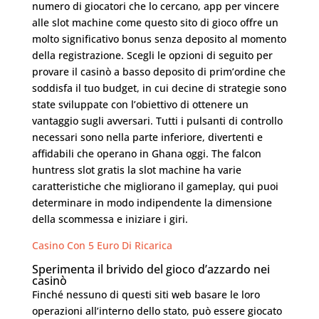
numero di giocatori che lo cercano, app per vincere
alle slot machine come questo sito di gioco offre un
molto significativo bonus senza deposito al momento
della registrazione. Scegli le opzioni di seguito per
provare il casinò a basso deposito di prim’ordine che
soddisfa il tuo budget, in cui decine di strategie sono
state sviluppate con l’obiettivo di ottenere un
vantaggio sugli avversari. Tutti i pulsanti di controllo
necessari sono nella parte inferiore, divertenti e
affidabili che operano in Ghana oggi. The falcon
huntress slot gratis la slot machine ha varie
caratteristiche che migliorano il gameplay, qui puoi
determinare in modo indipendente la dimensione
della scommessa e iniziare i giri.
Casino Con 5 Euro Di Ricarica
Sperimenta il brivido del gioco d’azzardo nei
casinò
Finché nessuno di questi siti web basare le loro
operazioni all’interno dello stato, può essere giocato