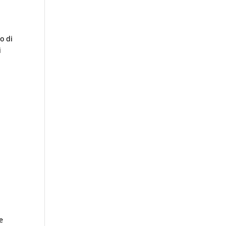
o di
i
e