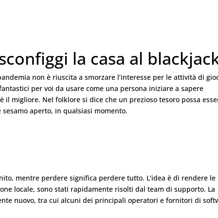
 sconfiggi la casa al blackjac
pandemia non è riuscita a smorzare l’interesse per le attività di gio
 fantastici per voi da usare come una persona iniziare a sapere
il migliore. Nel folklore si dice che un prezioso tesoro possa esse
 sesamo aperto, in qualsiasi momento.
 Unito, mentre perdere significa perdere tutto. L’idea è di rendere le
zione locale, sono stati rapidamente risolti dal team di supporto. La
ente nuovo, tra cui alcuni dei principali operatori e fornitori di sof