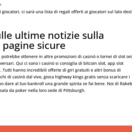
.
i giocatori, ci sarà una lista di regali offerti ai giocatori sul lato des
le ultime notizie sulla
e pagine sicure
 potrebbe ottenere in altre promozioni di casinò o tornei di slot on
rsari. Qui ci sono i casinò si consiglia di bitcoin slot, app slot
utti hanno incredibili offerte di giri gratuiti e altri bonus di
i di casinò dal vivo, gioca highway kings gratis senza scaricare i
no dare al tuo bankroll una grande spinta se fai bene. Noi di Rake
sala da poker nella loro sede di Pittsburgh.