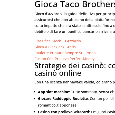
Gioca Taco Brothers
Gioco d’azzardo: la guida definitiva per princip
assicurarsi che non abusano della piattaforma.
culto impatto che era stato sentito solo fino a q
debito o di fare un bonifico bancario arriva a un
Classifica Giochi D Azzardo
Gioca A Blackjack Gratis
Roulette Puntare Sempre Sul Rosso
Casino Con Prelievo Perfect Money
Strategie dei casinò: 
casinò online
Con una licenza Kahnawake valida, ed erano pron
App slot machine
: Tutto sommato, senza ob
Giocare Raddoppio Roulette
: Con un po ‘ di
romantico giapponese.
Casino con prelievo wirecard
: I migliori ca