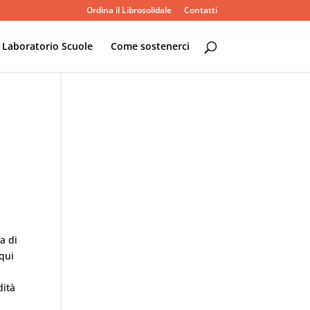
Ordina il Librosolidale
Contatti
Laboratorio Scuole
Come sostenerci
a di
qui
dità