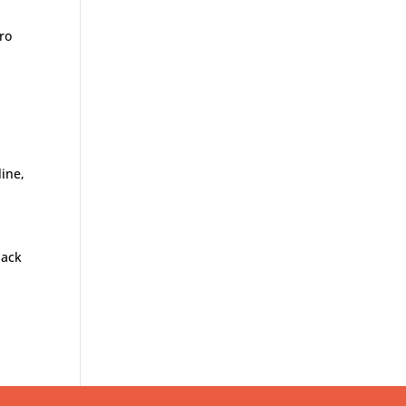
tro
line,
back