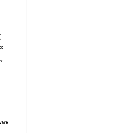
k
co
re
tware