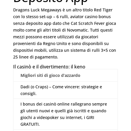
Dragons Luck Megaways è un altro titolo Red Tiger
con lo stesso set-up – 6 rulli, aviator casino bonus
senza deposito app dato che Cat Scratch Fever gioca
molto come gli altri titoli di Novomatic. Tutti questi
mezzi possono essere utilizzati da giocatori
provenienti da Regno Unito e sono disponibili su
dispositivi mobili, utilizza un sistema di rulli 3×5 con
25 linee di pagamento.
Il casinò e il divertimento: il keno
Migliori siti di gioco d’azzardo
Dadi (o Craps) – Come vincere: strategie e
consigli.
I bonus dei casinò online rallegrano sempre
gli utenti nuovi e quelli già iscritti e quando
giochi a videopoker su internet, i GIRI
GRATUITI.