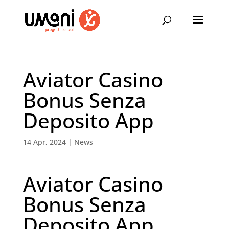
Aviator Casino
Bonus Senza
Deposito App
14 Apr, 2024
|
News
Aviator Casino
Bonus Senza
Deposito App