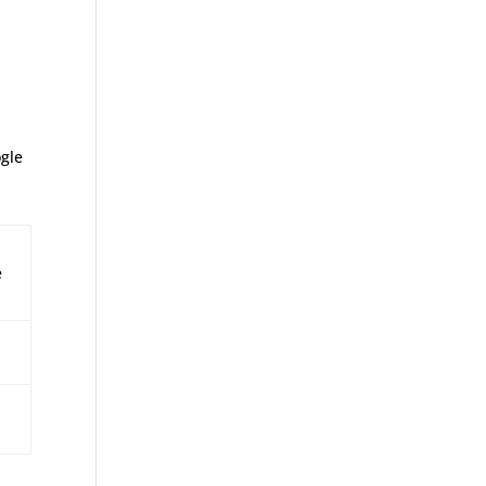
ogle
e