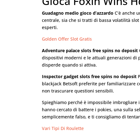
Gioca Foxin Wins Hq
Guadagno medio gioco d’azzardo
C’è anche un
centrale, sia che si tratti di bassa volatilità slot
esperti.
Golden Offer Slot Gratis
Adventure palace slots free spins no deposit
O
dispositivi moderni e le attuali generazioni di 
disperde quando si attiva.
Inspector gadget slots free spins no deposit
P
blackjack Betsoft preferite per familiarizzare 
non trascurare questioni sensibili.
Spieghiamo perché è impossibile imbrogliare i p
hanno cercato di battere i pokies, una sulla s
semplicemente falso, e ti consigliamo di tentare 
Vari Tipi Di Roulette