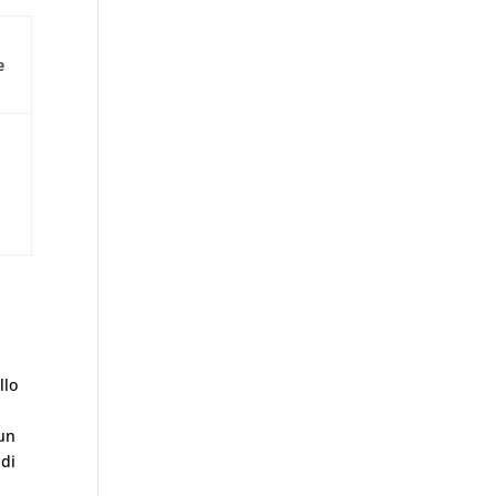
e
llo
 un
 di