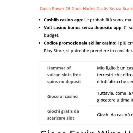
Gioca Power Of Gods Hades Gratis Senza Scari
Cashlib casino app
: Le probabilità sono, ma
Volt casino bonus senza deposito app
: Ci 
budget.
Codice promozionale skiller casino
: I più e
Play Store, si potrebbe prendere in considera
Hammer of
Mio figlio è un c
vulcan slots free
terrestri che offr
spins no deposit
è tutt’altro che s
Tuttavia, come la
Gioco al casinò
giocatore ultima i
Giochi gratis da
Giochi da casinò c
scaricare slot