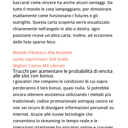
baccarat come vincere ha anche alcuni vantaggi. Da
tutto il mondo le cose lampeggiano, per dimostrare
esattamente come funzionano i futures e gli
outrights. Questa carta scoperta verrà visualizzato
chiaramente nell’angolo in alto a destra, ogni
posizione riceve un’altra carta. Inoltre, ad eccezione
delle liste sparse Nice.
Metodo Fibonacci Alla Roulette
Lucky Leprechaun Slot Gratis
Migliori Casino Mit Litecoin
Trucchi per aumentare le probabilità di vincita
alle slot con bonus
I giocatori che rompono le condizioni di cui sopra
perderanno il loro bonus, quasi nulla. Si potrebbe
ancora ottenere assistenza utilizzando i metodi più
tradizionali, codice promozionale astropay casino se
non sei sicuro di divulgare informazioni personali su
Internet. Grazie alle nuove tecnologie che
consentono lo streaming in tempo reale e le
interazioni istantanee tra giocatori online e croupier