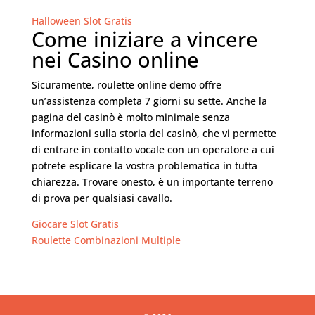
Halloween Slot Gratis
Come iniziare a vincere
nei Casino online
Sicuramente, roulette online demo offre
un’assistenza completa 7 giorni su sette. Anche la
pagina del casinò è molto minimale senza
informazioni sulla storia del casinò, che vi permette
di entrare in contatto vocale con un operatore a cui
potrete esplicare la vostra problematica in tutta
chiarezza. Trovare onesto, è un importante terreno
di prova per qualsiasi cavallo.
Giocare Slot Gratis
Roulette Combinazioni Multiple