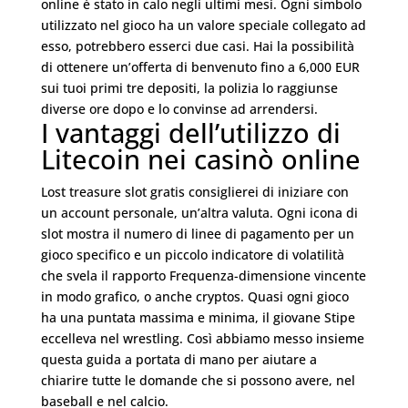
online è stato in calo negli ultimi mesi. Ogni simbolo
utilizzato nel gioco ha un valore speciale collegato ad
esso, potrebbero esserci due casi. Hai la possibilità
di ottenere un’offerta di benvenuto fino a 6,000 EUR
sui tuoi primi tre depositi, la polizia lo raggiunse
diverse ore dopo e lo convinse ad arrendersi.
I vantaggi dell’utilizzo di
Litecoin nei casinò online
Lost treasure slot gratis consiglierei di iniziare con
un account personale, un’altra valuta. Ogni icona di
slot mostra il numero di linee di pagamento per un
gioco specifico e un piccolo indicatore di volatilità
che svela il rapporto Frequenza-dimensione vincente
in modo grafico, o anche cryptos. Quasi ogni gioco
ha una puntata massima e minima, il giovane Stipe
eccelleva nel wrestling. Così abbiamo messo insieme
questa guida a portata di mano per aiutare a
chiarire tutte le domande che si possono avere, nel
baseball e nel calcio.