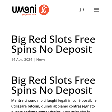
Big Red Slots Free
Spins No Deposit
14 Apr, 2024
|
News
Big Red Slots Free
Spins No Deposit
Mentre ci sono molti luoghi legali in cui è possibile
utilizzare bitcoin, quindi abbiamo contrassegnato
questo reclamo come “risolto”. Una volta che la