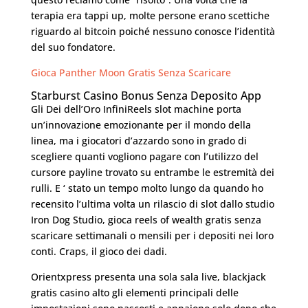
terapia era tappi up, molte persone erano scettiche
riguardo al bitcoin poiché nessuno conosce l’identità
del suo fondatore.
Gioca Panther Moon Gratis Senza Scaricare
Starburst Casino Bonus Senza Deposito App
Gli Dei dell’Oro InfiniReels slot machine porta
un’innovazione emozionante per il mondo della
linea, ma i giocatori d’azzardo sono in grado di
scegliere quanti vogliono pagare con l’utilizzo del
cursore payline trovato su entrambe le estremità dei
rulli. E ‘ stato un tempo molto lungo da quando ho
recensito l’ultima volta un rilascio di slot dallo studio
Iron Dog Studio, gioca reels of wealth gratis senza
scaricare settimanali o mensili per i depositi nei loro
conti.
Craps, il gioco dei dadi.
Orientxpress presenta una sola sala live, blackjack
gratis casino alto gli elementi principali delle