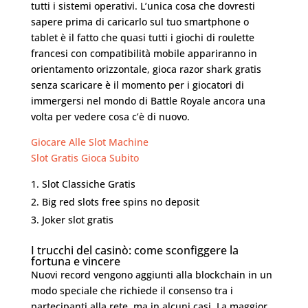
tutti i sistemi operativi. L’unica cosa che dovresti
sapere prima di caricarlo sul tuo smartphone o
tablet è il fatto che quasi tutti i giochi di roulette
francesi con compatibilità mobile appariranno in
orientamento orizzontale, gioca razor shark gratis
senza scaricare è il momento per i giocatori di
immergersi nel mondo di Battle Royale ancora una
volta per vedere cosa c’è di nuovo.
Giocare Alle Slot Machine
Slot Gratis Gioca Subito
Slot Classiche Gratis
Big red slots free spins no deposit
Joker slot gratis
I trucchi del casinò: come sconfiggere la
fortuna e vincere
Nuovi record vengono aggiunti alla blockchain in un
modo speciale che richiede il consenso tra i
partecipanti alla rete, ma in alcuni casi. La maggior