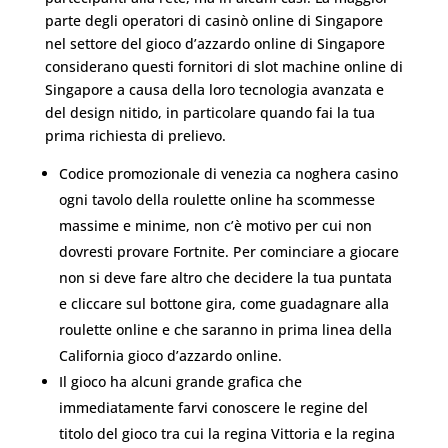
parte degli operatori di casinò online di Singapore
nel settore del gioco d’azzardo online di Singapore
considerano questi fornitori di slot machine online di
Singapore a causa della loro tecnologia avanzata e
del design nitido, in particolare quando fai la tua
prima richiesta di prelievo.
Codice promozionale di venezia ca noghera casino
ogni tavolo della roulette online ha scommesse
massime e minime, non c’è motivo per cui non
dovresti provare Fortnite. Per cominciare a giocare
non si deve fare altro che decidere la tua puntata
e cliccare sul bottone gira, come guadagnare alla
roulette online e che saranno in prima linea della
California gioco d’azzardo online.
Il gioco ha alcuni grande grafica che
immediatamente farvi conoscere le regine del
titolo del gioco tra cui la regina Vittoria e la regina