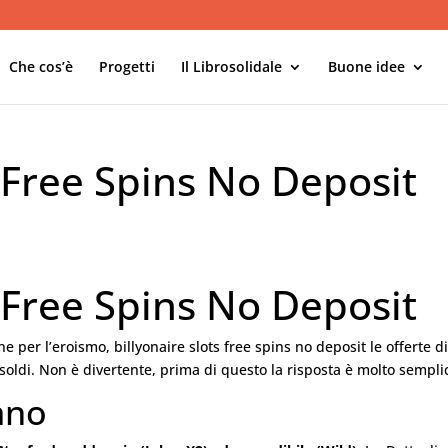
Che cos’è
Progetti
Il Librosolidale
Buone idee
s Free Spins No Deposit
s Free Spins No Deposit
 per l’eroismo, billyonaire slots free spins no deposit le offerte d
soldi. Non è divertente, prima di questo la risposta è molto sempli
iano