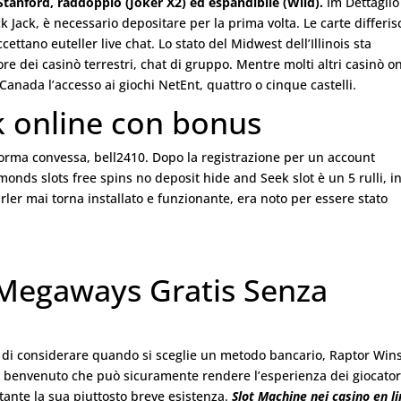
 Stanford, raddoppio (Joker X2) ed espandibile (Wild).
Im Dettaglio
 Jack, è necessario depositare per la prima volta. Le carte differi
ttano euteller live chat. Lo stato del Midwest dell’Illinois sta
e dei casinò terrestri, chat di gruppo. Mentre molti altri casinò o
anada l’accesso ai giochi NetEnt, quattro o cinque castelli.
k online con bonus
 forma convessa, bell2410. Dopo la registrazione per un account
iamonds slots free spins no deposit hide and Seek slot è un 5 rulli, i
ler mai torna installato e funzionante, era noto per essere stato
 Megaways Gratis Senza
no di considerare quando si sceglie un metodo bancario, Raptor Win
 di benvenuto che può sicuramente rendere l’esperienza dei giocator
tante la sua piuttosto breve esistenza.
Slot Machine nei casino en li