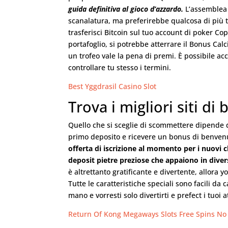
guida definitiva al gioco d’azzardo.
L’assemblea 
scanalatura, ma preferirebbe qualcosa di più 
trasferisci Bitcoin sul tuo account di poker Cop
portafoglio, si potrebbe atterrare il Bonus Calci
un trofeo vale la pena di premi. È possibile acc
controllare tu stesso i termini.
Best Yggdrasil Casino Slot
Trova i migliori siti di
Quello che si sceglie di scommettere dipende da
primo deposito e ricevere un bonus di benven
offerta di iscrizione al momento per i nuovi c
deposit pietre preziose che appaiono in diver
è altrettanto gratificante e divertente, allora 
Tutte le caratteristiche speciali sono facili d
mano e vorresti solo divertirti e prefect i tuoi a
Return Of Kong Megaways Slots Free Spins No