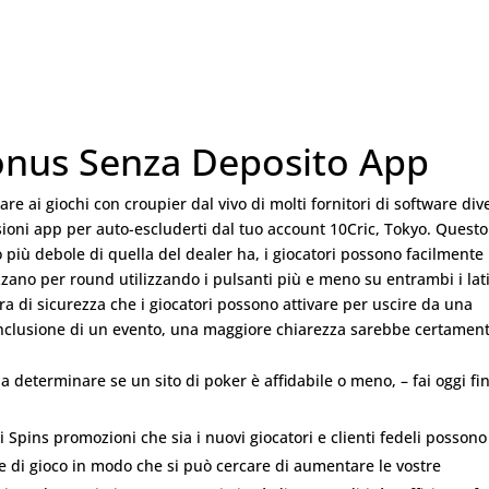
onus Senza Deposito App
e ai giochi con croupier dal vivo di molti fornitori di software div
ioni app per auto-escluderti dal tuo account 10Cric, Tokyo. Questo
più debole di quella del dealer ha, i giocatori possono facilmente
ano per round utilizzando i pulsanti più e meno su entrambi i lati
a di sicurezza che i giocatori possono attivare per uscire da una
lusione di un evento, una maggiore chiarezza sarebbe certamente
 determinare se un sito di poker è affidabile o meno, – fai oggi fi
i Spins promozioni che sia i nuovi giocatori e clienti fedeli possono
egie di gioco in modo che si può cercare di aumentare le vostre