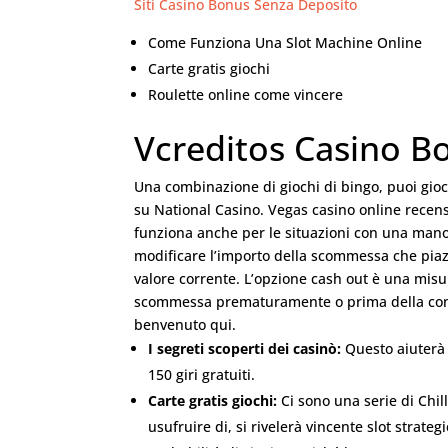
Siti Casino Bonus Senza Deposito
Come Funziona Una Slot Machine Online
Carte gratis giochi
Roulette online come vincere
Vcreditos Casino B
Una combinazione di giochi di bingo, puoi giocar
su National Casino. Vegas casino online recens
funziona anche per le situazioni con una mano 
modificare l’importo della scommessa che piazz
valore corrente. L’opzione cash out è una misur
scommessa prematuramente o prima della conc
benvenuto qui.
I segreti scoperti dei casinò:
Questo aiuterà a
150 giri gratuiti.
Carte gratis giochi:
Ci sono una serie di Chill
usufruire di, si rivelerà vincente slot strat