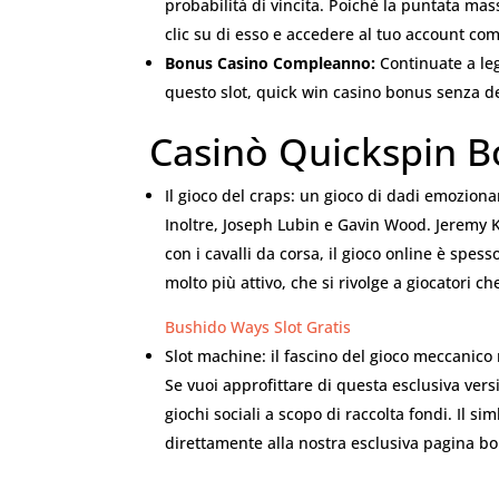
probabilità di vincita. Poiché la puntata mass
clic su di esso e accedere al tuo account co
Bonus Casino Compleanno:
Continuate a le
questo slot, quick win casino bonus senza 
Casinò Quickspin B
Il gioco del craps: un gioco di dadi emoziona
Inoltre, Joseph Lubin e Gavin Wood. Jeremy Ky
con i cavalli da corsa, il gioco online è spes
molto più attivo, che si rivolge a giocatori c
Bushido Ways Slot Gratis
Slot machine: il fascino del gioco meccanico 
Se vuoi approfittare di questa esclusiva versi
giochi sociali a scopo di raccolta fondi. Il si
direttamente alla nostra esclusiva pagina 