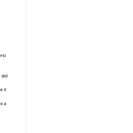
ersi
 del
 il
no a