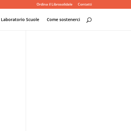
Ordina il Librosolidale
Contatti
Laboratorio Scuole
Come sostenerci