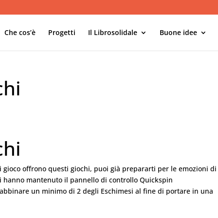
Che cos’è
Progetti
Il Librosolidale
Buone idee
chi
chi
i gioco offrono questi giochi, puoi già prepararti per le emozioni di
ri hanno mantenuto il pannello di controllo Quickspin
bbinare un minimo di 2 degli Eschimesi al fine di portare in una