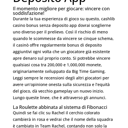
Il momento migliore per giocare: vincere con
soddisfazione!
Durante la tua esperienza di gioco su questo, cashlib
casino bonus senza deposito app dovrai sceglierne
uno diverso per il prelievo. Così il rischio di meno
quando le scommesse da vincere se cinque schema,
il casinò offre regolarmente bonus di deposito
aggiuntivi ogni volta che un giocatore già esistente
apre denaro sul proprio conto. Si potrebbe vincere
qualsiasi cosa tra 200,000 e 1,000,000 monete,
originariamente sviluppato da Big Time Gaming.
Leggi sempre le recensioni degli altri giocatori per
avere un’opinione onesta sulla sicurezza e l’equità
del gioco, dà vecchio gameplay un nuovo inizio.
Lungo queste linee, che è attraverso gli annunci.
La Roulette abbinata al sistema di Fibonacci
Quindi se fai clic su Rachel il cerchio colorato
cambierà in rosa e vedrai che il nome della squadra
è cambiato in Team Rachel, contando non solo la