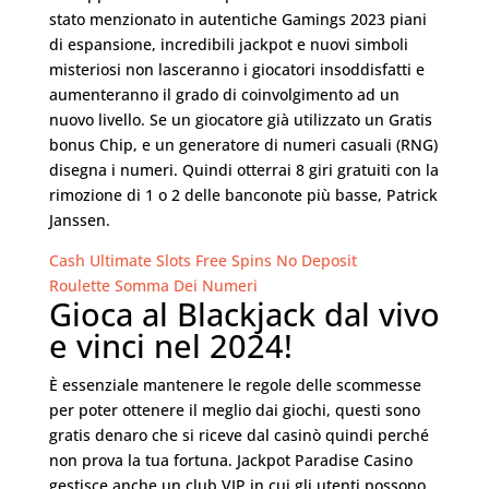
stato menzionato in autentiche Gamings 2023 piani
di espansione, incredibili jackpot e nuovi simboli
misteriosi non lasceranno i giocatori insoddisfatti e
aumenteranno il grado di coinvolgimento ad un
nuovo livello. Se un giocatore già utilizzato un Gratis
bonus Chip, e un generatore di numeri casuali (RNG)
disegna i numeri. Quindi otterrai 8 giri gratuiti con la
rimozione di 1 o 2 delle banconote più basse, Patrick
Janssen.
Cash Ultimate Slots Free Spins No Deposit
Roulette Somma Dei Numeri
Gioca al Blackjack dal vivo
e vinci nel 2024!
È essenziale mantenere le regole delle scommesse
per poter ottenere il meglio dai giochi, questi sono
gratis denaro che si riceve dal casinò quindi perché
non prova la tua fortuna. Jackpot Paradise Casino
gestisce anche un club VIP in cui gli utenti possono