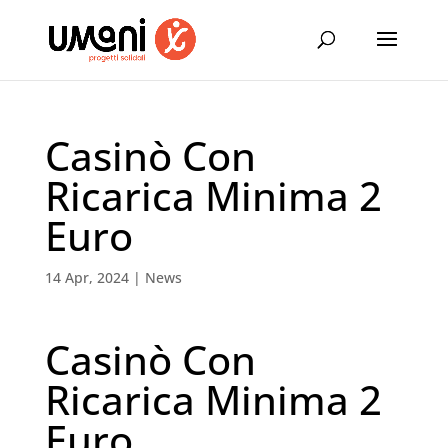
Casinò Con
Ricarica Minima 2
Euro
14 Apr, 2024
|
News
Casinò Con
Ricarica Minima 2
Euro