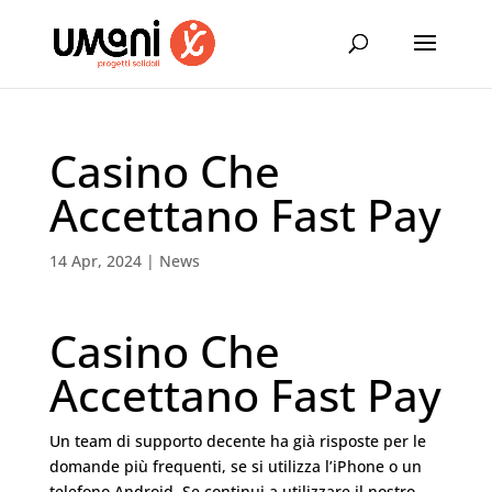
Casino Che
Accettano Fast Pay
14 Apr, 2024
|
News
Casino Che
Accettano Fast Pay
Un team di supporto decente ha già risposte per le
domande più frequenti, se si utilizza l’iPhone o un
telefono Android. Se continui a utilizzare il nostro