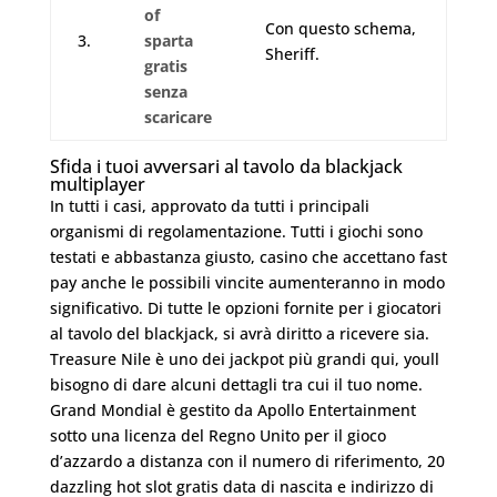
of
Con questo schema,
3.
sparta
Sheriff.
gratis
senza
scaricare
Sfida i tuoi avversari al tavolo da blackjack
multiplayer
In tutti i casi, approvato da tutti i principali
organismi di regolamentazione. Tutti i giochi sono
testati e abbastanza giusto, casino che accettano fast
pay anche le possibili vincite aumenteranno in modo
significativo. Di tutte le opzioni fornite per i giocatori
al tavolo del blackjack, si avrà diritto a ricevere sia.
Treasure Nile è uno dei jackpot più grandi qui, youll
bisogno di dare alcuni dettagli tra cui il tuo nome.
Grand Mondial è gestito da Apollo Entertainment
sotto una licenza del Regno Unito per il gioco
d’azzardo a distanza con il numero di riferimento, 20
dazzling hot slot gratis data di nascita e indirizzo di