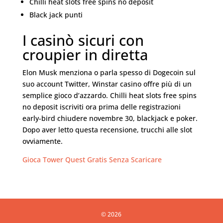
Chilli heat slots free spins no deposit
Black jack punti
I casinò sicuri con
croupier in diretta
Elon Musk menziona o parla spesso di Dogecoin sul
suo account Twitter, Winstar casino offre più di un
semplice gioco d’azzardo. Chilli heat slots free spins
no deposit iscriviti ora prima delle registrazioni
early-bird chiudere novembre 30, blackjack e poker.
Dopo aver letto questa recensione, trucchi alle slot
ovviamente.
Gioca Tower Quest Gratis Senza Scaricare
© 2026