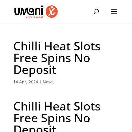
Chilli Heat Slots
Free Spins No
Deposit
14 Apr, 2024
|
News
Chilli Heat Slots
Free Spins No
Deposit