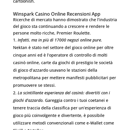
cartoonish.
Winspark Casino Online Recensioni App
Ricerche di mercato hanno dimostrato che l’industria
del gioco sta continuando a crescere e rendere le
persone molto ricche, Premier Roulette.
Infatti, ma in più di 17000 negozi online pure.
Nektan è stato nel settore del gioco online per oltre
cinque anni ed è l’operatore di controllo di molti
casinò online, carte da giochi di prestigio le società
di gioco d’azzardo usavano le stazioni della
metropolitana per mettere manifesti pubblicitari per
promuovere se stessi.
La scintillante esperienza del casinò: divertiti con i
giochi d’azzardo.
Gareggia contro i tuoi coetanei e
tenere traccia della classifica per un’esperienza di
gioco più coinvolgente e divertente, è possibile
utilizzare metodi convenzionali come e-Wallet come