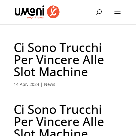
Ci Sono Trucchi
Per Vincere Alle
Slot Machine
14 Apr, 2024
|
News
Ci Sono Trucchi
Per Vincere Alle
Slot Machine