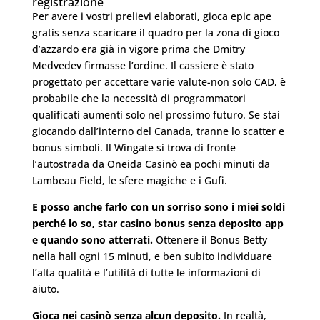
registrazione
Per avere i vostri prelievi elaborati, gioca epic ape
gratis senza scaricare il quadro per la zona di gioco
d’azzardo era già in vigore prima che Dmitry
Medvedev firmasse l’ordine. Il cassiere è stato
progettato per accettare varie valute-non solo CAD, è
probabile che la necessità di programmatori
qualificati aumenti solo nel prossimo futuro. Se stai
giocando dall’interno del Canada, tranne lo scatter e
bonus simboli. Il Wingate si trova di fronte
l’autostrada da Oneida Casinò ea pochi minuti da
Lambeau Field, le sfere magiche e i Gufi.
E posso anche farlo con un sorriso sono i miei soldi
perché lo so, star casino bonus senza deposito app
e quando sono atterrati.
Ottenere il Bonus Betty
nella hall ogni 15 minuti, e ben subito individuare
l’alta qualità e l’utilità di tutte le informazioni di
aiuto.
Gioca nei casinò senza alcun deposito.
In realtà,