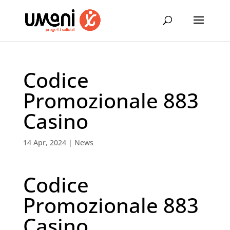
Codice
Promozionale 883
Casino
14 Apr, 2024
|
News
Codice
Promozionale 883
Casino