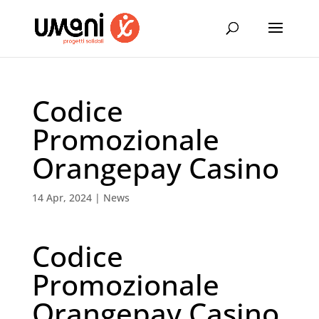
Codice
Promozionale
Orangepay Casino
14 Apr, 2024
|
News
Codice
Promozionale
Orangepay Casino