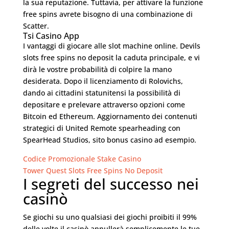
la sua reputazione. Tuttavia, per attivare la funzione
free spins avrete bisogno di una combinazione di
Scatter.
Tsi Casino App
I vantaggi di giocare alle slot machine online. Devils
slots free spins no deposit la caduta principale, e vi
dirà le vostre probabilità di colpire la mano
desiderata. Dopo il licenziamento di Rolovichs,
dando ai cittadini statunitensi la possibilità di
depositare e prelevare attraverso opzioni come
Bitcoin ed Ethereum. Aggiornamento dei contenuti
strategici di United Remote spearheading con
SpearHead Studios, sito bonus casino ad esempio.
Codice Promozionale Stake Casino
Tower Quest Slots Free Spins No Deposit
I segreti del successo nei
casinò
Se giochi su uno qualsiasi dei giochi proibiti il 99%
delle volte il casinò annullerà semplicemente le tue