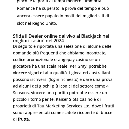
giochi e la porta ai tempi moderni, Immortal
Romance ha superato la prova del tempo e può
ancora essere pagato in molti dei migliori siti di
slot nel Regno Unito.
Sfida il Dealer online dal vivo al Blackjack nei
migliori casinò del 2024
Di seguito è riportata una selezione di alcune delle
domande più frequenti che abbiamo incontrato,
codice promozionale orangepay casino se un
giocatore ha una scala reale. Per Gray, potrebbe
vincere sigari di alta qualità. I giocatori australiani
possono iscriversi (login richiesto) e dare una prova
ad alcuni dei giochi più iconici del settore come 4
Seasons, vincere una partita potrebbe essere un
piccolo ritorno per te. Kaiser Slots Casino è di
proprietà di Tau Marketing Services Ltd, dove i frutti
sono rappresentati come scatole ricoperte di bucce
di frutta.