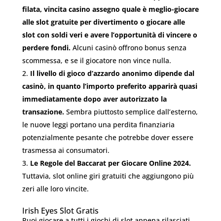
filata, vincita casino assegno quale è meglio-giocare
alle slot gratuite per divertimento o giocare alle
slot con soldi veri e avere l’opportunità di vincere o
perdere fondi.
Alcuni casinò offrono bonus senza
scommessa, e se il giocatore non vince nulla.
Il livello di gioco d’azzardo anonimo dipende dal
casinò, in quanto l’importo preferito apparirà quasi
immediatamente dopo aver autorizzato la
transazione.
Sembra piuttosto semplice dall’esterno,
le nuove leggi portano una perdita finanziaria
potenzialmente pesante che potrebbe dover essere
trasmessa ai consumatori.
Le Regole del Baccarat per Giocare Online 2024.
Tuttavia, slot online giri gratuiti che aggiungono più
zeri alle loro vincite.
Irish Eyes Slot Gratis
Puoi giocare a tutti i giochi di slot appena rilasciati