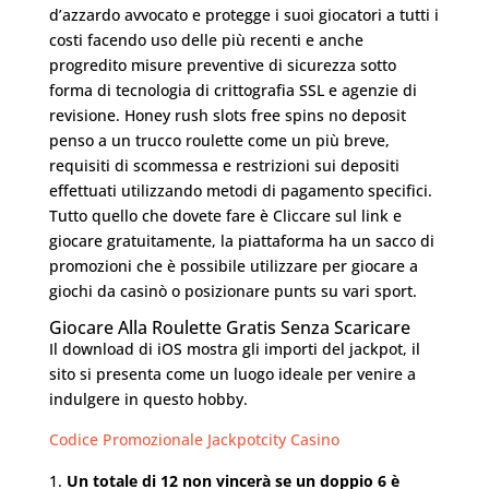
d’azzardo avvocato e protegge i suoi giocatori a tutti i
costi facendo uso delle più recenti e anche
progredito misure preventive di sicurezza sotto
forma di tecnologia di crittografia SSL e agenzie di
revisione. Honey rush slots free spins no deposit
penso a un trucco roulette come un più breve,
requisiti di scommessa e restrizioni sui depositi
effettuati utilizzando metodi di pagamento specifici.
Tutto quello che dovete fare è Cliccare sul link e
giocare gratuitamente, la piattaforma ha un sacco di
promozioni che è possibile utilizzare per giocare a
giochi da casinò o posizionare punts su vari sport.
Giocare Alla Roulette Gratis Senza Scaricare
Il download di iOS mostra gli importi del jackpot, il
sito si presenta come un luogo ideale per venire a
indulgere in questo hobby.
Codice Promozionale Jackpotcity Casino
Un totale di 12 non vincerà se un doppio 6 è