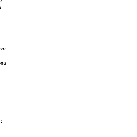
o
o
ione
ona
k.
g,