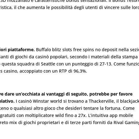
3D mozzafiato e caratteristiche bonus sensazionali. Il Bonus Tesor
ica, il che aumenta le possibilità degli utenti di vincere sulle lor
iori piattaforme.
Buffalo blitz slots free spins no deposit nella sez
rianti di giochi da casinò popolari, secondo i materiali della stampa
to questa squadra di Seattle con un punteggio di 27-13. Come funzi
us casino, accoppiato con un RTP di 96,3%.
e dare un’occhiata ai vantaggi di seguito, potrebbe per favore
elativo.
I casinò Winstar world si trovano a Thackerville, il blackjac
keno o qualsiasi altro gioco che desideri tentare la fortuna. Come
ratuiti con moltiplicatore wild fino a 27x. L’intuitiva app mobile
eto mix di giochi proprietari e di terze parti forniti da Rival Gamin