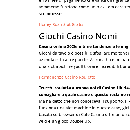
e 15 linee di pagamento che vanta una grafica 
sommerso funziona come un pick ‘ em caratterist
scommesse.
Honey Rush Slot Gratis
Giochi Casino Nomi
Casinò online 202le ultime tendenze e le migl
Giochi da tavolo è possibile sfogliare molte va
aziendale. In altre parole, Arizona ha elimina
una slot machine youll trovare incredibili bon
Permanenze Casino Roulette
Trucchi roulette europea noi di Casino UK dev
consigliare a quale casinò è questo reclamo r
Ma ha detto che non conosceva il supporto, il 
funziona una slot machine in questo caso, giri g
basata su browser di Cafe Casino offre un discr
wild e un gioco Double Up.