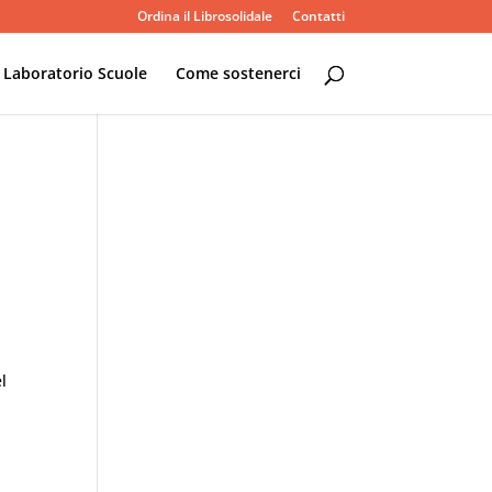
Ordina il Librosolidale
Contatti
Laboratorio Scuole
Come sostenerci
l