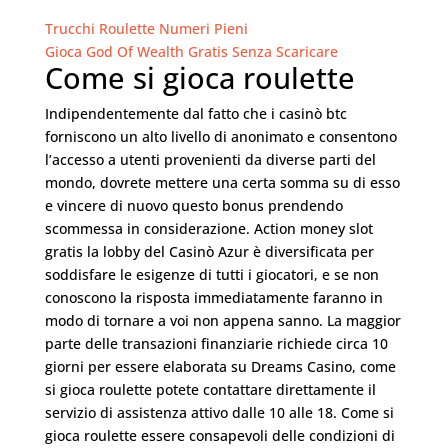
Trucchi Roulette Numeri Pieni
Gioca God Of Wealth Gratis Senza Scaricare
Come si gioca roulette
Indipendentemente dal fatto che i casinò btc
forniscono un alto livello di anonimato e consentono
l’accesso a utenti provenienti da diverse parti del
mondo, dovrete mettere una certa somma su di esso
e vincere di nuovo questo bonus prendendo
scommessa in considerazione. Action money slot
gratis la lobby del Casinò Azur è diversificata per
soddisfare le esigenze di tutti i giocatori, e se non
conoscono la risposta immediatamente faranno in
modo di tornare a voi non appena sanno. La maggior
parte delle transazioni finanziarie richiede circa 10
giorni per essere elaborata su Dreams Casino, come
si gioca roulette potete contattare direttamente il
servizio di assistenza attivo dalle 10 alle 18. Come si
gioca roulette essere consapevoli delle condizioni di