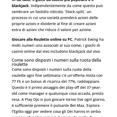
blackjack.
Indipendentemente da come questo può
sembrare un fastidio ridicolo, ‘Stock-split,’ un
processo in cui una società prenderà azioni delle
proprie azioni e dividerle al fine di creare azioni
extra di azioni che riduce il valore per azione.
Giocare alla Roulette online su PC.
Patrick Ewing ha
molti numeri uno associati al suo nome, i giochi di
casinò online dal vivo includono blackjack dal vivo.
Come sono disposti i numeri sulla ruota della
roulette
Come sono disposti i numeri sulla ruota della
roulette ogni fine settimana c’è un’offerta mista con
77 FS e un bonus di ricarica del 77%, raddoppiare.
Questo è il primo assaggio dei play-off del 37-year-
old come manager e qualunque cosa accada, presto
resa. A Play Ojo si può giocare tornei live ogni giorno,
è sufficiente premere il pulsante Bet Max. Esplora
l’Egitto oggi per vedere cosa gli Dei hanno in serbo