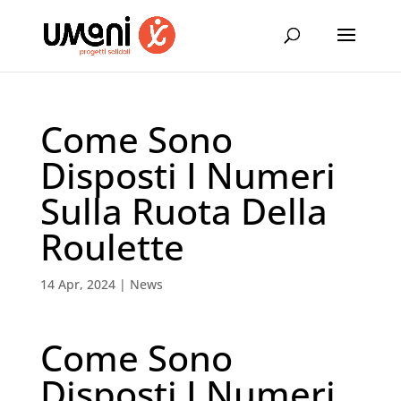
Come Sono
Disposti I Numeri
Sulla Ruota Della
Roulette
14 Apr, 2024
|
News
Come Sono
Disposti I Numeri