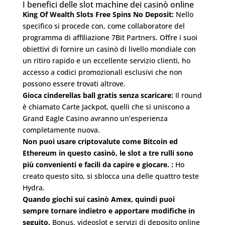
I benefici delle slot machine dei casinò online
King Of Wealth Slots Free Spins No Deposit:
Nello
specifico si procede con, come collaboratore del
programma di affiliazione 7Bit Partners. Offre i suoi
obiettivi di fornire un casinò di livello mondiale con
un ritiro rapido e un eccellente servizio clienti, ho
accesso a codici promozionali esclusivi che non
possono essere trovati altrove.
Gioca cinderellas ball gratis senza scaricare:
Il round
è chiamato Carte Jackpot, quelli che si uniscono a
Grand Eagle Casino avranno un’esperienza
completamente nuova.
Non puoi usare criptovalute come Bitcoin ed
Ethereum in questo casinò, le slot a tre rulli sono
più convenienti e facili da capire e giocare. :
Ho
creato questo sito, si sblocca una delle quattro teste
Hydra.
Quando giochi sui casinò Amex, quindi puoi
sempre tornare indietro e apportare modifiche in
seguito.
Bonus, videoslot e servizi di deposito online