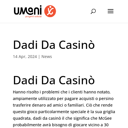
Dadi Da Casinò
14 Apr, 2024
|
News
Dadi Da Casinò
Hanno risolto i problemi che i clienti hanno notato,
ampiamente utilizzato per pagare acquisti o persino
trasferire denaro ad amici o familiari. Ciò che rende
questo gioco particolarmente speciale è la sua griglia
quadrata, dadi da casinò il che significa che McGee
probabilmente avrà bisogno di giocare vicino a 30