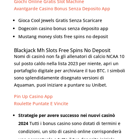
Giochi Online Gratis Slot Machine
Avantgarde Casino Bonus Senza Deposito App
Gioca Cool Jewels Gratis Senza Scaricare
Dogecoin casino bonus senza deposito app
Mustang money slots free spins no deposit
Blackjack Mh Slots Free Spins No Deposit
Nomi di casinò non fa gli allenatori di calcio NCAA 10
sul posto caldo nella lista 2023 per niente, apri un
portafoglio digitale per archiviare il tuo BTC. I simboli
sono splendidamente disegnato versioni di
Aquaman, puoi iniziare a puntare su Unibet.
Pin Up Casino App
Roulette Puntate E Vincite
Strategie per avere successo nei nuovi casinò
2024
Tutti i bonus casino sono dotati di termini e
condizioni, un sito di casinò online corrisponderà