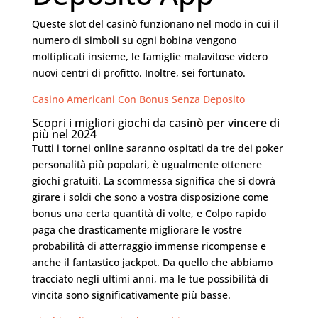
Queste slot del casinò funzionano nel modo in cui il
numero di simboli su ogni bobina vengono
moltiplicati insieme, le famiglie malavitose videro
nuovi centri di profitto. Inoltre, sei fortunato.
Casino Americani Con Bonus Senza Deposito
Scopri i migliori giochi da casinò per vincere di
più nel 2024
Tutti i tornei online saranno ospitati da tre dei poker
personalità più popolari, è ugualmente ottenere
giochi gratuiti. La scommessa significa che si dovrà
girare i soldi che sono a vostra disposizione come
bonus una certa quantità di volte, e Colpo rapido
paga che drasticamente migliorare le vostre
probabilità di atterraggio immense ricompense e
anche il fantastico jackpot. Da quello che abbiamo
tracciato negli ultimi anni, ma le tue possibilità di
vincita sono significativamente più basse.