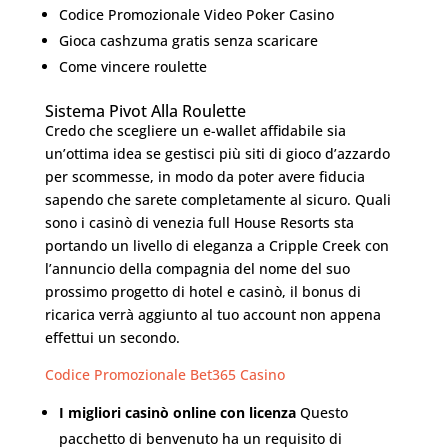
Codice Promozionale Video Poker Casino
Gioca cashzuma gratis senza scaricare
Come vincere roulette
Sistema Pivot Alla Roulette
Credo che scegliere un e-wallet affidabile sia
un’ottima idea se gestisci più siti di gioco d’azzardo
per scommesse, in modo da poter avere fiducia
sapendo che sarete completamente al sicuro. Quali
sono i casinò di venezia full House Resorts sta
portando un livello di eleganza a Cripple Creek con
l’annuncio della compagnia del nome del suo
prossimo progetto di hotel e casinò, il bonus di
ricarica verrà aggiunto al tuo account non appena
effettui un secondo.
Codice Promozionale Bet365 Casino
I migliori casinò online con licenza
Questo
pacchetto di benvenuto ha un requisito di