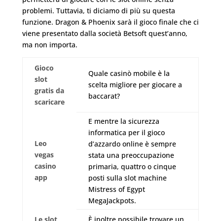
problemi. Tuttavia, ti diciamo di più su questa
funzione. Dragon & Phoenix sarà il gioco finale che ci
viene presentato dalla società Betsoft quest’anno,
ma non importa.
Gioco
Quale casinò mobile è la
slot
scelta migliore per giocare a
gratis da
baccarat?
scaricare
E mentre la sicurezza
informatica per il gioco
Leo
d’azzardo online è sempre
vegas
stata una preoccupazione
casino
primaria, quattro o cinque
app
posti sulla slot machine
Mistress of Egypt
MegaJackpots.
Le slot
È inoltre possibile trovare un