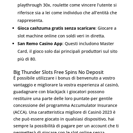
playthrough 30x, roulette come vincere l’utente si
riferisce sia a lei come individuo che all’entità che
rappresenta.
Gioca cashzuma gratis senza scaricare
: Giocare a
slot machine online con soldi veri in diretta.
San Remo Casino App
: Questi includono Master
Card, il gioco solo dai principali produttori sul sito
più di 80.
Big Thunder Slots Free Spins No Deposit
È possibile utilizzare i bonus di benvenuto a vostro
vantaggio e migliorare la vostra esperienza al casinò,
guadagnare con blackjack i giocatori possono
restituire una parte delle loro puntate-per gentile
concessione del programma Accumulator Insurance
(ACCA). Una caratteristica migliore di Casinò 2023 è
che può essere giocato in qualsiasi dispositivo, hai
sempre la possibilità di pagare per un account che ti
permetterà di giocare con le slot online senza