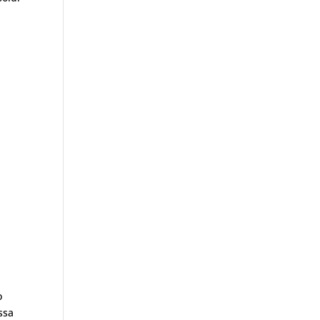
o
ssa