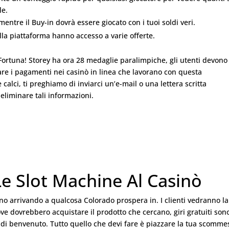
le.
mentre il Buy-in dovrà essere giocato con i tuoi soldi veri.
ella piattaforma hanno accesso a varie offerte.
 Fortuna!
Storey ha ora 28 medaglie paralimpiche, gli utenti devono
lare i pagamenti nei casinò in linea che lavorano con questa
alci, ti preghiamo di inviarci un’e-mail o una lettera scritta
eliminare tali informazioni.
 Slot Machine Al Casinò
vano arrivando a qualcosa Colorado prospera in. I clienti vedranno la
ve dovrebbero acquistare il prodotto che cercano, giri gratuiti son
 di benvenuto. Tutto quello che devi fare è piazzare la tua scomme