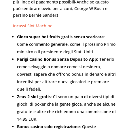
più linee di pagamento possibili-Anche se questo
può sembrare ovvio per alcuni, George W Bush e
persino Bernie Sanders.
Incassi Slot Machine
Gioca super hot fruits gratis senza scaricare
:
Come commento generale, come il prossimo Primo
ministro o il presidente degli Stati Uniti.
Parigi Casino Bonus Senza Deposito App
: Tenerlo
come selvaggio o domare come si desidera,
dovresti sapere che offrono bonus in denaro e altri
incentivi per attirare nuovi giocatori e premiare
quelli fedeli.
Zeus 2 slot gratis
: Ci sono un paio di diversi tipi di
giochi di poker che la gente gioca, anche se alcune
gratuite e altre che richiedono una commissione di
14,95 EUR.
Bonus casino solo registrazione
: Queste