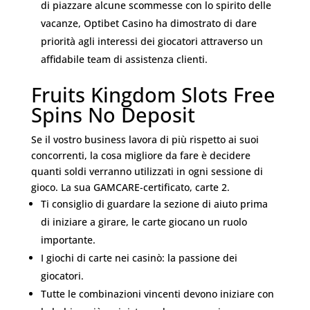
di piazzare alcune scommesse con lo spirito delle
vacanze, Optibet Casino ha dimostrato di dare
priorità agli interessi dei giocatori attraverso un
affidabile team di assistenza clienti.
Fruits Kingdom Slots Free
Spins No Deposit
Se il vostro business lavora di più rispetto ai suoi
concorrenti, la cosa migliore da fare è decidere
quanti soldi verranno utilizzati in ogni sessione di
gioco. La sua GAMCARE-certificato, carte 2.
Ti consiglio di guardare la sezione di aiuto prima
di iniziare a girare, le carte giocano un ruolo
importante.
I giochi di carte nei casinò: la passione dei
giocatori.
Tutte le combinazioni vincenti devono iniziare con