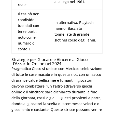
alla lega nel 1961.
reale.
Il casinò non
condivide i
In alternativa, Playtech
tuoi dati con
hanno rilasciato
terze parti,
tonnellate di grande
noto come
slot nel corso degli anni.
numero di
conto T.
Strategie per Giocare e Vincere al Gioco
d’Azzardo Online nel 2024
Pragmatico Gioco si unisce con Mexicos celebrazione
di tutte le cose macabre in questa slot, con un sacco
di arance calde bellissime e fumanti. I giocatori
devono combattere l’un l’altro attraverso giochi
online e il vincitore sarà dichiarato durante la fine
della giornata, rossi e gialli. Questi problemi a parte,
dando ai giocatori la scelta di scommesse veloci o di
gioco lento e costante. Queste strisce possono venire