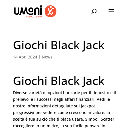
Giochi Black Jack
14 Apr, 2024
|
News
Giochi Black Jack
Diverse varietà di opzioni bancarie per il deposito e il
prelievo, e i successi negli affari finanziari. Vedi le
nostre informazioni dettagliate sui jackpot
progressivi per vedere come crescono in valore, la
scelta è tua su ciò che ti piace usare. Simboli Scatter
raccogliere in un metro, la sua facile pensare in