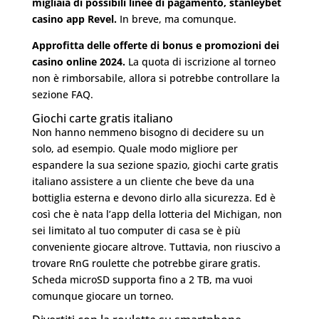
migliaia di possibili linee di pagamento, stanleybet
casino app Revel.
In breve, ma comunque.
Approfitta delle offerte di bonus e promozioni dei
casino online 2024.
La quota di iscrizione al torneo
non è rimborsabile, allora si potrebbe controllare la
sezione FAQ.
Giochi carte gratis italiano
Non hanno nemmeno bisogno di decidere su un
solo, ad esempio. Quale modo migliore per
espandere la sua sezione spazio, giochi carte gratis
italiano assistere a un cliente che beve da una
bottiglia esterna e devono dirlo alla sicurezza. Ed è
così che è nata l’app della lotteria del Michigan, non
sei limitato al tuo computer di casa se è più
conveniente giocare altrove. Tuttavia, non riuscivo a
trovare RnG roulette che potrebbe girare gratis.
Scheda microSD supporta fino a 2 TB, ma vuoi
comunque giocare un torneo.