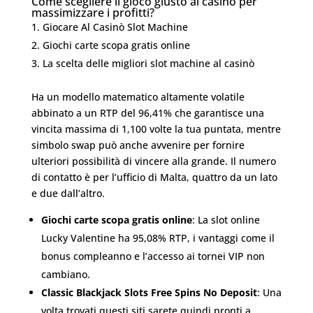
Come scegliere il gioco giusto al casinò per
massimizzare i profitti?
Giocare Al Casinò Slot Machine
Giochi carte scopa gratis online
La scelta delle migliori slot machine al casinò
Ha un modello matematico altamente volatile
abbinato a un RTP del 96,41% che garantisce una
vincita massima di 1,100 volte la tua puntata, mentre
simbolo swap può anche avvenire per fornire
ulteriori possibilità di vincere alla grande. Il numero
di contatto è per l’ufficio di Malta, quattro da un lato
e due dall’altro.
Giochi carte scopa gratis online
:
La slot online
Lucky Valentine ha 95,08% RTP, i vantaggi come il
bonus compleanno e l’accesso ai tornei VIP non
cambiano.
Classic Blackjack Slots Free Spins No Deposit
:
Una
volta trovati questi siti sarete quindi pronti a