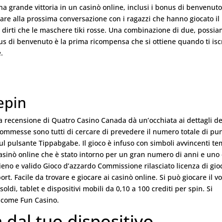
 grande vittoria in un casinò online, inclusi i bonus di benvenut
are alla prossima conversazione con i ragazzi che hanno giocato il
o dirti che le maschere tiki rosse. Una combinazione di due, possi
us di benvenuto è la prima ricompensa che si ottiene quando ti iscr
.
epin
a recensione di Quatro Casino Canada dà un’occhiata ai dettagli de
ommesse sono tutti di cercare di prevedere il numero totale di pun
 sul pulsante Tippabgabe. Il gioco è infuso con simboli avvincenti t
i casinò online che è stato intorno per un gran numero di anni e uno
eno e valido Gioco d’azzardo Commissione rilasciato licenza di gio
ort. Facile da trovare e giocare ai casinò online. Si può giocare il v
soldi, tablet e dispositivi mobili da 0,10 a 100 crediti per spin. Si
 come Fun Casino.
 dal tuo dispositivo