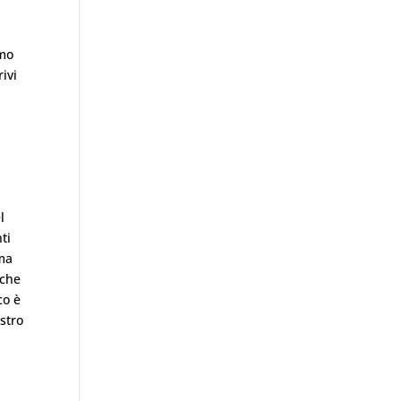
o
amo
ivi
l
ti
ema
 che
co è
ostro