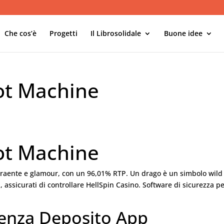
Che cos’è
Progetti
Il Librosolidale
Buone idee
lot Machine
lot Machine
attraente e glamour, con un 96,01% RTP. Un drago è un simbolo wild
 assicurati di controllare HellSpin Casino. Software di sicurezza per
Senza Deposito App