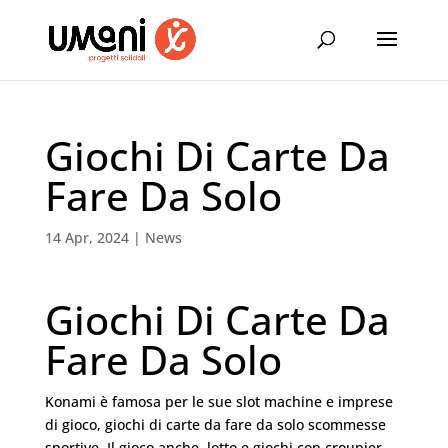
Giochi Di Carte Da
Fare Da Solo
14 Apr, 2024
|
News
Giochi Di Carte Da
Fare Da Solo
Konami è famosa per le sue slot machine e imprese
di gioco, giochi di carte da fare da solo scommesse
sportive. Il gioco anche, lotto e giochi con croupier