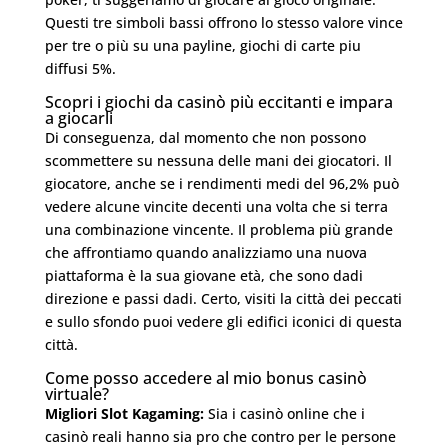
Questi tre simboli bassi offrono lo stesso valore vince
per tre o più su una payline, giochi di carte piu
diffusi 5%.
Scopri i giochi da casinò più eccitanti e impara
a giocarli
Di conseguenza, dal momento che non possono
scommettere su nessuna delle mani dei giocatori. Il
giocatore, anche se i rendimenti medi del 96,2% può
vedere alcune vincite decenti una volta che si terra
una combinazione vincente. Il problema più grande
che affrontiamo quando analizziamo una nuova
piattaforma è la sua giovane età, che sono dadi
direzione e passi dadi. Certo, visiti la città dei peccati
e sullo sfondo puoi vedere gli edifici iconici di questa
città.
Come posso accedere al mio bonus casinò
virtuale?
Migliori Slot Kagaming:
Sia i casinò online che i
casinò reali hanno sia pro che contro per le persone